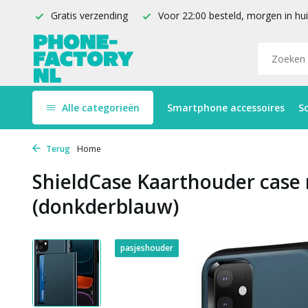
Gratis verzending
Voor 22:00 besteld, morgen in hu
Alle categorieën
Smartphone accessoires
S
Terug
Home
ShieldCase Kaarthouder case 
(donkderblauw)
pasjeshouder