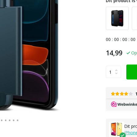
Dit product is 
0
0
:
0
0
:
0
0
:
0
0
14,99
Op
Dit pr
iPhon