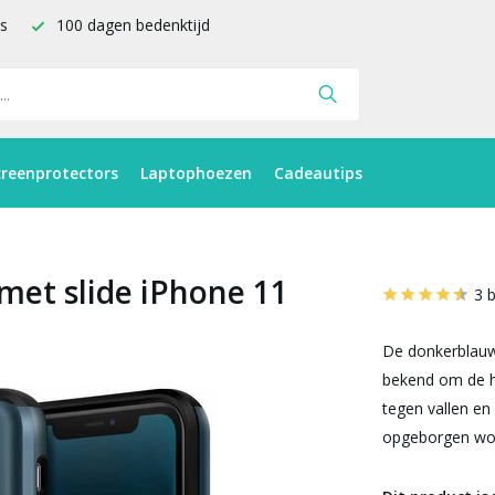
is
100 dagen bedenktijd
creenprotectors
Laptophoezen
Cadeautips
met slide iPhone 11
3 
De donkerblauw
bekend om de h
tegen vallen en
opgeborgen wo