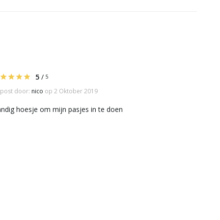
5
/
5
post door:
nico
op 2 Oktober 2019
ndig hoesje om mijn pasjes in te doen