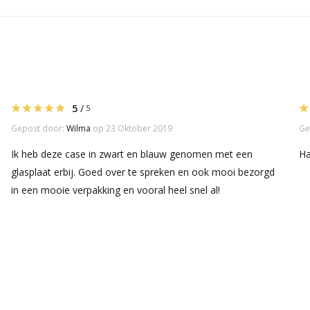
5
/
5
Gepost door:
Wilma
op 23 Oktober 2019
Ge
Ik heb deze case in zwart en blauw genomen met een
Ha
glasplaat erbij. Goed over te spreken en ook mooi bezorgd
in een mooie verpakking en vooral heel snel al!