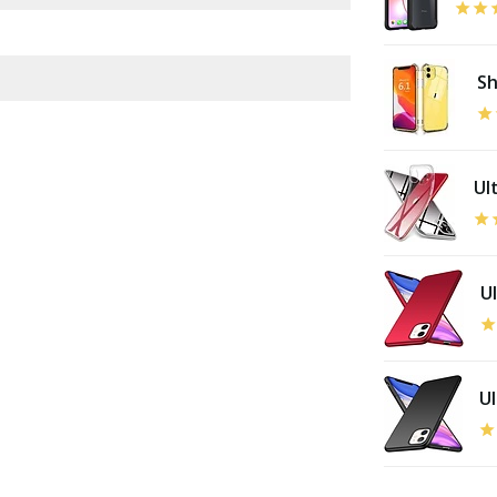
Sh
Ult
Ul
Ul