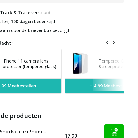
Track & Trace
verstuurd
ilen,
100 dagen
bedenktijd
zaam
door de
brievenbus
bezorgd
dacht?
iPhone 11 camera lens
Tempered Glass
protector (tempered glass)
Screenprotector iP
4.99 Meebestellen
+ 4.99 Meebestellen
rde producten
 Shock case iPhone...
17,99