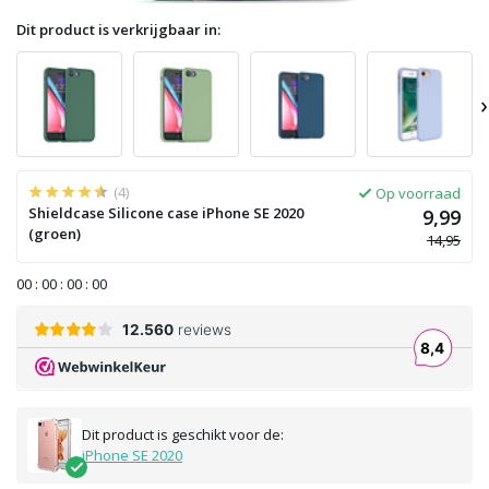
Dit product is verkrijgbaar in:
›
(4)
Op voorraad
Shieldcase Silicone case iPhone SE 2020
9,99
(groen)
14,95
0
0
:
0
0
:
0
0
:
0
0
Dit product is geschikt voor de:
iPhone SE 2020