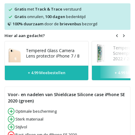
Gratis
met
Track & Trace
verstuurd
Gratis
omruilen,
100 dagen
bedenktijd
100% duurzaam
door de
brievenbus
bezorgd
🍃
Hier al aan gedacht?
Tempered 
Tempered Glass Camera
Screenprot
Lens protector iPhone 7 / 8
2022 / 202
+ 4.99 Meebestellen
+ 4.99 Mee
Voor- en nadelen van Shieldcase Silicone case iPhone SE
2020 (groen)
Optimale bescherming
Sterk materiaal
Stijlvol
Past alleen om de iPhone SE 2020