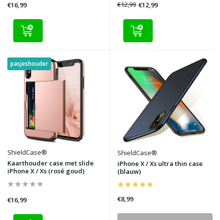
€12,99
€12,99
€16,99
pasjeshouder
ShieldCase®
ShieldCase®
Kaarthouder case met slide
iPhone X / Xs ultra thin case
iPhone X / Xs (rosé goud)
(blauw)
€8,99
€16,99