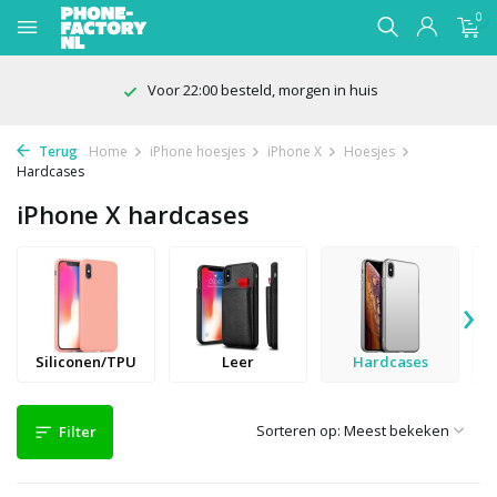
0
100 dagen bedenktijd
Terug
Home
iPhone hoesjes
iPhone X
Hoesjes
Hardcases
iPhone X hardcases
›
Siliconen/TPU
Leer
Hardcases
Sorteren op:
Filter