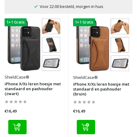
100 dagen bedenktijd
1+1 Gratis
1+1 Gratis
ShieldCase®
ShieldCase®
iPhone X/Xs leren hoesje met
iPhone X/Xs leren hoesje met
standaard en pashouder
standaard en pashouder
(zwart)
(bruin)
€16,49
€16,49