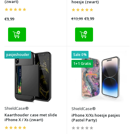
(zwart)
hoesje (zwart)
€13,99
€9,99
€9,99
pasjeshouder
Sale 0%
1+1 Gratis
ShieldCase®
ShieldCase®
Kaarthouder case met slide
iPhone X/Xs hoesje pasjes
iPhone X / Xs (zwart)
(Pastel Party)