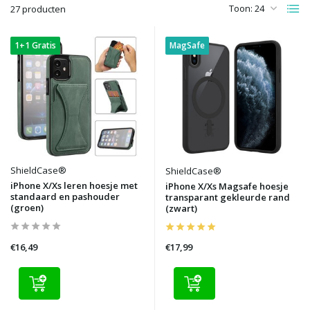
Toon:
27 producten
1+1 Gratis
MagSafe
ShieldCase®
ShieldCase®
iPhone X/Xs leren hoesje met
iPhone X/Xs Magsafe hoesje
standaard en pashouder
transparant gekleurde rand
(groen)
(zwart)
€16,49
€17,99