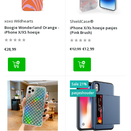
xoxo Wildhearts
ShieldCase®
Boogie Wonderland Orange -
iPhone X/Xs hoesje pasjes
iPhone X/XS hoesje
(Pink Brush)
€12,99
€12,99
€28,99
Sale 21%
pasjeshouder