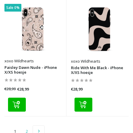
Sale 0%
xoxo Wildhearts
xoxo Wildhearts
Paisley Dawn Nude - iPhone
Ride With Me Black - iPhone
X/XS hoesje
X/XS hoesje
€28,99
€28,99
€28,99
1
2