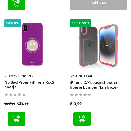
Bekijken
Sale 0%
1+1 Gratis
xoxo Wildhearts
ShieldCase®
No Bad Vibes - iPhone X/XS
iPhone X/Xs pasjeshouder
hoesje
hoesje bumper (knalroze)
€28,99
€28,99
€13,99