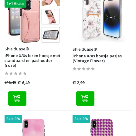
1+1 Gratis
ShieldCase®
ShieldCase®
iPhone X/Xs leren hoesje met
iPhone X/Xs hoesje pasjes
standaard en pashouder
(Vintage Flower)
(roze)
€16,49
€16,49
€12,99
Sale 0%
Sale 0%