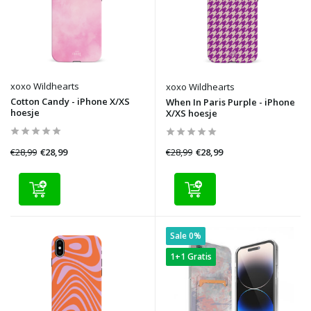
xoxo Wildhearts
xoxo Wildhearts
Cotton Candy - iPhone X/XS
When In Paris Purple - iPhone
hoesje
X/XS hoesje
€28,99
€28,99
€28,99
€28,99
Sale 0%
1+1 Gratis