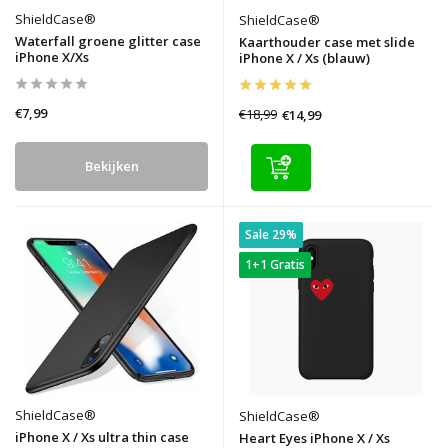
ShieldCase®
ShieldCase®
Waterfall groene glitter case
Kaarthouder case met slide
iPhone X/Xs
iPhone X / Xs (blauw)
€7,99
€18,99
€14,99
Bekijken
Sale 29%
1+1 Gratis
ShieldCase®
ShieldCase®
iPhone X / Xs ultra thin case
Heart Eyes iPhone X / Xs