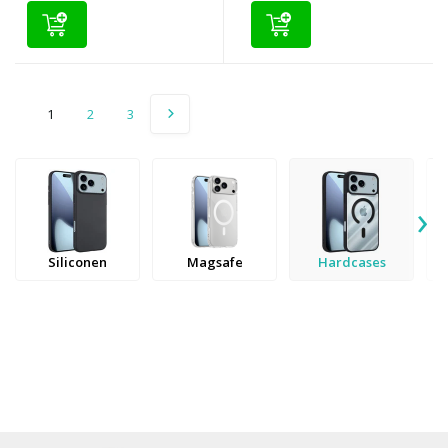
1
2
3
›
Siliconen
Magsafe
Hardcases