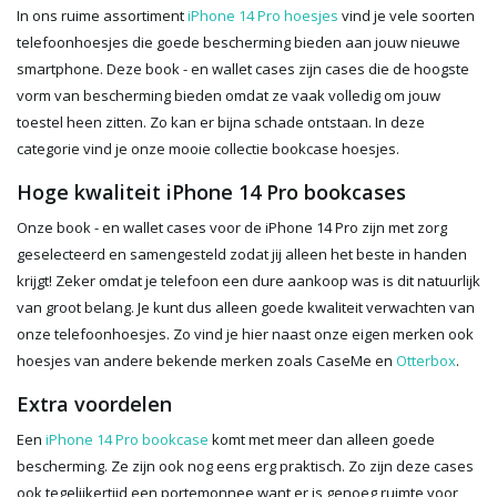
In ons ruime assortiment
iPhone 14 Pro hoesjes
vind je vele soorten
telefoonhoesjes die goede bescherming bieden aan jouw nieuwe
smartphone. Deze book - en wallet cases zijn cases die de hoogste
vorm van bescherming bieden omdat ze vaak volledig om jouw
toestel heen zitten. Zo kan er bijna schade ontstaan. In deze
categorie vind je onze mooie collectie bookcase hoesjes.
Hoge kwaliteit iPhone 14 Pro bookcases
Onze book - en wallet cases voor de iPhone 14 Pro zijn met zorg
geselecteerd en samengesteld zodat jij alleen het beste in handen
krijgt! Zeker omdat je telefoon een dure aankoop was is dit natuurlijk
van groot belang. Je kunt dus alleen goede kwaliteit verwachten van
onze telefoonhoesjes. Zo vind je hier naast onze eigen merken ook
hoesjes van andere bekende merken zoals CaseMe en
Otterbox
.
Extra voordelen
Een
iPhone 14 Pro bookcase
komt met meer dan alleen goede
bescherming. Ze zijn ook nog eens erg praktisch. Zo zijn deze cases
ook tegelijkertijd een portemonnee want er is genoeg ruimte voor