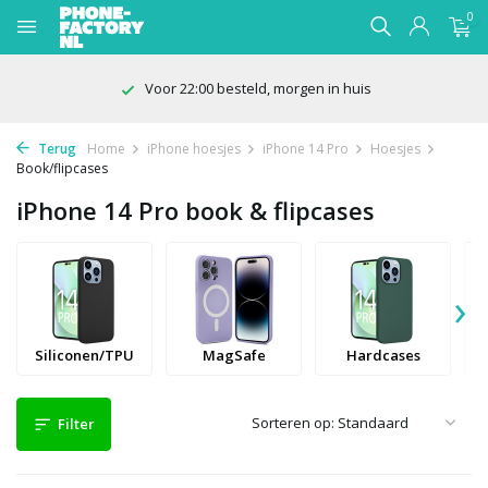
0
Voor 22:00 besteld, morgen in huis
Terug
Home
iPhone hoesjes
iPhone 14 Pro
Hoesjes
Book/flipcases
iPhone 14 Pro book & flipcases
›
Siliconen/TPU
MagSafe
Hardcases
Sorteren op:
Filter