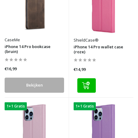
CaseMe
ShieldCase®
iPhone 14 Pro bookcase
iPhone 14 Pro wallet case
(bruin)
(roze)
€16,99
€14,99
Bekijken
1+1 Gratis
1+1 Gratis