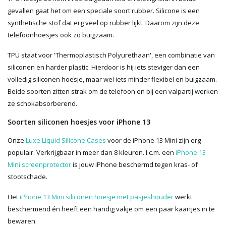
gevallen gaat het om een speciale soort rubber. Silicone is een
synthetische stof dat erg veel op rubber lijkt. Daarom zijn deze
telefoonhoesjes ook zo buigzaam.
TPU staat voor 'Thermoplastisch Polyurethaan', een combinatie van
siliconen en harder plastic. Hierdoor is hij iets steviger dan een
volledig siliconen hoesje, maar wel iets minder flexibel en buigzaam.
Beide soorten zitten strak om de telefoon en bij een valpartij werken
ze schokabsorberend.
Soorten siliconen hoesjes voor iPhone 13
Onze
Luxe Liquid Silicone Cases
voor de iPhone 13 Mini zijn erg
populair. Verkrijgbaar in meer dan 8 kleuren. I.c.m. een
iPhone 13
Mini screenprotector
is jouw iPhone beschermd tegen kras- of
stootschade.
Het
iPhone 13 Mini siliconen hoesje met pasjeshouder
werkt
beschermend én heeft een handig vakje om een paar kaartjes in te
bewaren.