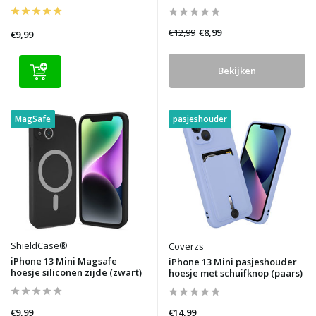
€12,99
€8,99
€9,99
Bekijken
MagSafe
pasjeshouder
ShieldCase®
Coverzs
iPhone 13 Mini Magsafe
iPhone 13 Mini pasjeshouder
hoesje siliconen zijde (zwart)
hoesje met schuifknop (paars)
€9,99
€14,99