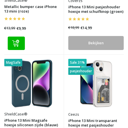
ShieldCase®
Coverzs
Metallic bumper case iPhone
iPhone 13 Mini pasjeshouder
13 mini (roze)
hoesje met schuifknop (groen)
€18,99
€14,99
€13,99
€9,99
Bekijken
MagSafe
Sale 31%
pasjeshouder
ShieldCase®
Ceezs
iPhone 13 Mini Magsafe
iPhone 13 Mini transparant
hoesje siliconen zijde (blauw)
hoesje met pasjeshouder