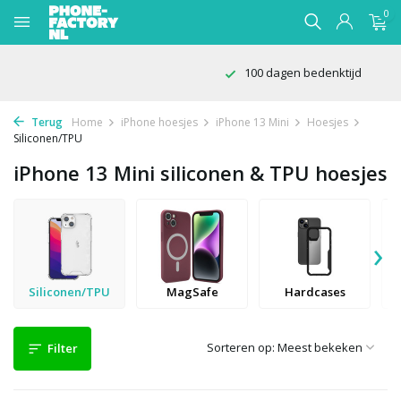
0
100 dagen bedenktijd
Terug
Home
iPhone hoesjes
iPhone 13 Mini
Hoesjes
Siliconen/TPU
iPhone 13 Mini siliconen & TPU hoesjes
›
Siliconen/TPU
MagSafe
Hardcases
Sorteren op:
Filter