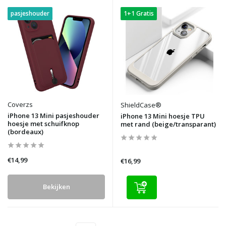
pasjeshouder
1+1 Gratis
Coverzs
ShieldCase®
iPhone 13 Mini pasjeshouder
iPhone 13 Mini hoesje TPU
hoesje met schuifknop
met rand (beige/transparant)
(bordeaux)
€14,99
€16,99
Bekijken