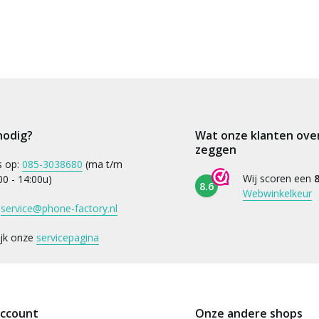
nodig?
Wat onze klanten ove
zeggen
s op:
085-3038680
(ma t/m
Wij scoren een
8
:00 - 14:00u)
8.6
Webwinkelkeur
:
service@phone-factory.nl
ijk onze
servicepagina
account
Onze andere shops