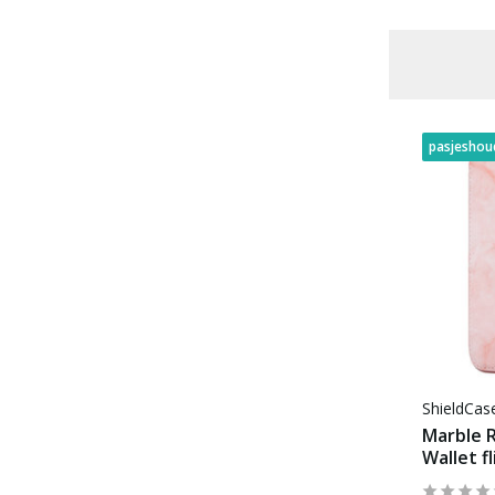
Book Case
(10)
Ruimte voor pasjes
(9)
Voor 22:00 besteld, morgen in huis
pasjeshou
ShieldCa
Marble R
Wallet fl