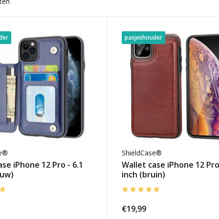
ten
der
pasjeshouder
se®
ShieldCase®
ase iPhone 12 Pro - 6.1
Wallet case iPhone 12 Pro 
auw)
inch (bruin)
€19,99