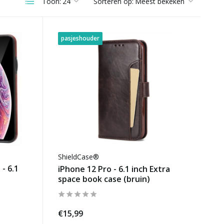
Toon:
Sorteren op:
pasjeshouder
ShieldCase®
- 6.1
iPhone 12 Pro - 6.1 inch Extra
space book case (bruin)
€15,99