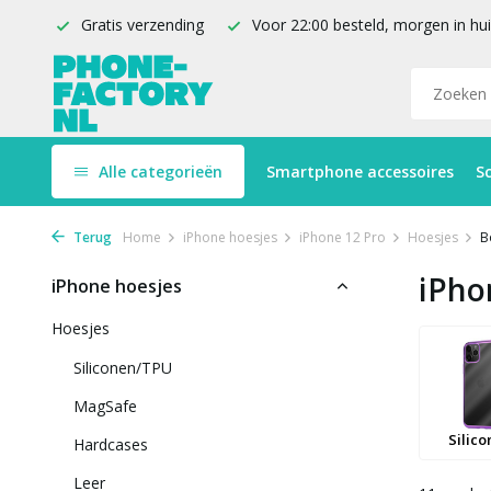
Gratis verzending
Voor 22:00 besteld, morgen in hu
Alle categorieën
Smartphone accessoires
S
Terug
Home
iPhone hoesjes
iPhone 12 Pro
Hoesjes
B
iPho
iPhone hoesjes
Hoesjes
Siliconen/TPU
MagSafe
Silic
Hardcases
Leer