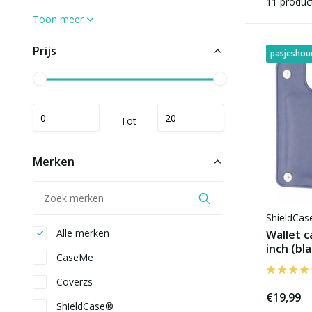
11 produc
Toon meer
Prijs
pasjeshou
Tot
Merken
ShieldCa
Alle merken
Wallet c
inch (bl
CaseMe
Coverzs
€19,99
ShieldCase®