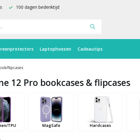
is
100 dagen bedenktijd
creenprotectors
Laptophoezen
Cadeautips
ook/flipcases
ne 12 Pro bookcases & flipcases
onen/TPU
MagSafe
Hardcases