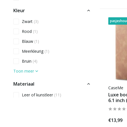
Kleur
pasjeshou
Zwart
(3)
Rood
(1)
Blauw
(1)
Meerkleurig
(1)
Bruin
(4)
Toon meer
Materiaal
CaseMe
Luxe boo
Leer of kunstleer
(11)
6.1 inch 
Type hoesje
Back Cover
(2)
€13,99