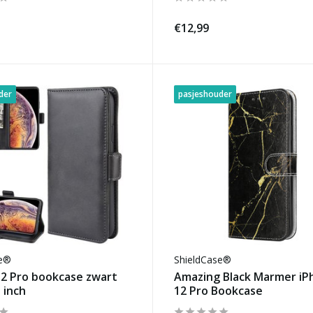
€12,99
der
pasjeshouder
se®
ShieldCase®
12 Pro bookcase zwart
Amazing Black Marmer iP
1 inch
12 Pro Bookcase