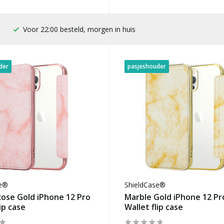
100 dagen bedenktijd
der
pasjeshouder
se®
ShieldCase®
ose Gold iPhone 12 Pro
Marble Gold iPhone 12 Pr
ip case
Wallet flip case