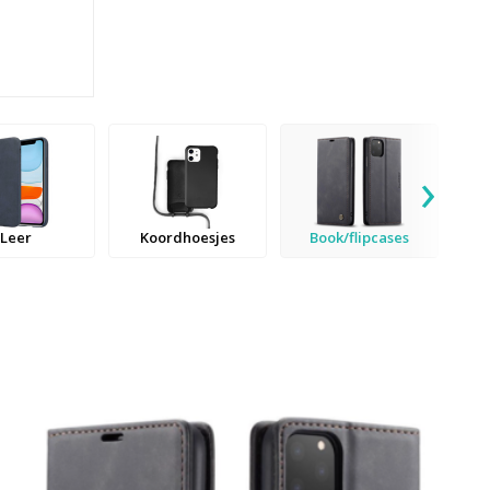
›
Leer
Koordhoesjes
Book/flipcases