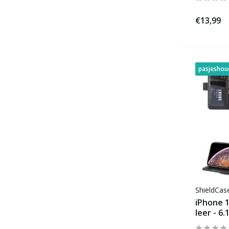
€13,99
pasjeshou
ShieldCa
iPhone 
leer - 6.