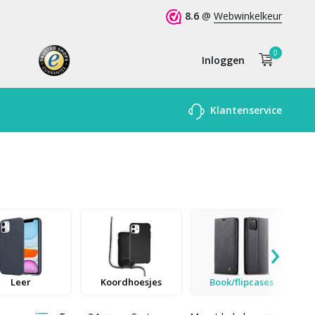
8.6
@
Webwinkelkeur
0
Inloggen
Account
Klantenservice
aanmaken
›
Leer
Koordhoesjes
Book/flipcases