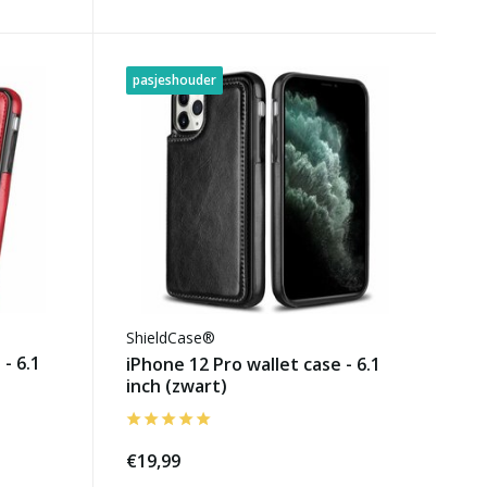
pasjeshouder
ShieldCase®
- 6.1
iPhone 12 Pro wallet case - 6.1
inch (zwart)
€19,99