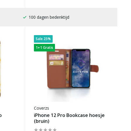
Gratis verzending
Sale 25%
1+1 Gratis
Coverzs
o
iPhone 12 Pro Bookcase hoesje
(bruin)