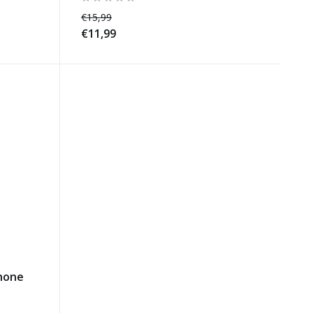
€15,99
€11,99
hone