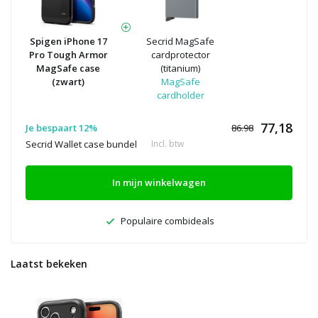
Spigen iPhone 17
Secrid MagSafe
Pro Tough Armor
cardprotector
MagSafe case
(titanium)
(zwart)
MagSafe
cardholder
77,18
Je bespaart 12%
86.98
Secrid Wallet case bundel
Incl. btw
In mijn winkelwagen
Populaire combideals
Laatst bekeken