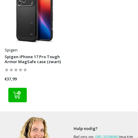
Spigen
Spigen iPhone 17 Pro Tough
Armor MagSafe case (zwart)
€37,99
Hulp nodig?
Bel ons op:
085-3038680
(ma t/m