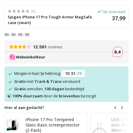
(0)
Op voorraad
Spigen iPhone 17 Pro Tough Armor MagSafe
37,99
case (zwart)
0
0
:
0
0
:
0
0
:
0
0
Morgen in huis? Je hebt nog:
1
0
:
5
1
:
1
9
Gratis
met
Track & Trace
verstuurd
Gratis
omruilen,
100 dagen
bedenktijd
100% duurzaam
door de
brievenbus
bezorgd
🍃
Hier al aan gedacht?
iPhone 17 Pro Tempered
USB-C naar
Glass Basic screenprotector
voor iPhon
(2-Pack)
Meter (wit)