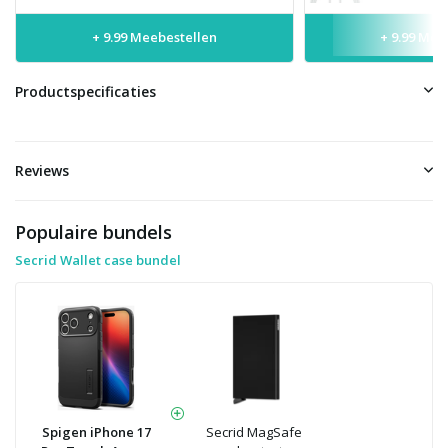
+ 9.99 Meebestellen
+ 9.99 Mee
Productspecificaties
Reviews
Populaire bundels
Secrid Wallet case bundel
Spigen iPhone 17
Secrid MagSafe