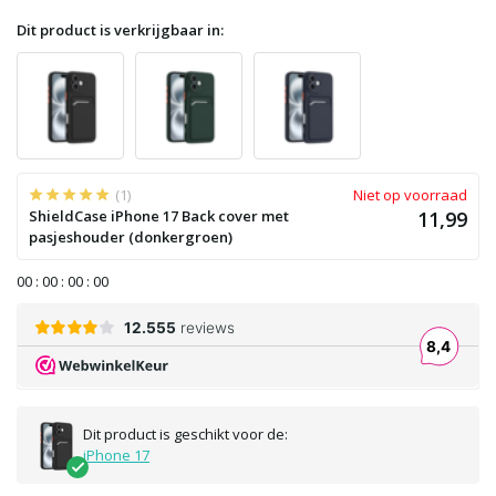
Dit product is verkrijgbaar in:
(1)
Niet op voorraad
ShieldCase iPhone 17 Back cover met
11,99
pasjeshouder (donkergroen)
0
0
:
0
0
:
0
0
:
0
0
Dit product is geschikt voor de:
iPhone 17