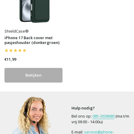
ShieldCase®
iPhone 17 Back cover met
pasjeshouder (donkergroen)
€11,99
Bekijken
Hulp nodig?
Bel ons op:
085-3038680
(ma t/m
vrij 09:00 - 14:00u)
E-mail:
service@phone-