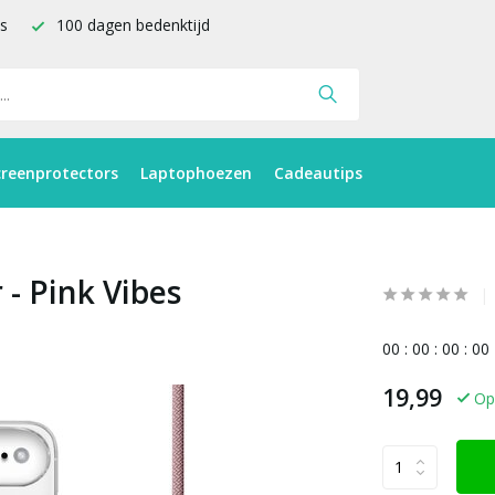
is
100 dagen bedenktijd
creenprotectors
Laptophoezen
Cadeautips
 - Pink Vibes
0
0
:
0
0
:
0
0
:
0
0
19,99
Op