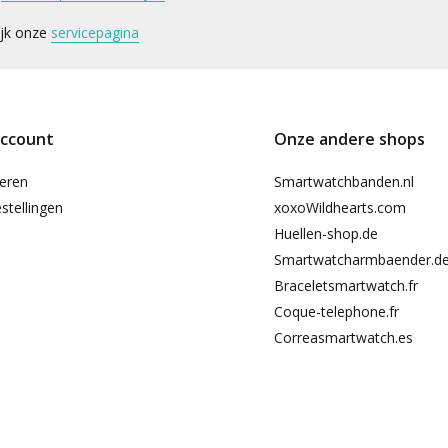
ijk onze
servicepagina
account
Onze andere shops
reren
Smartwatchbanden.nl
stellingen
xoxoWildhearts.com
Huellen-shop.de
Smartwatcharmbaender.d
Braceletsmartwatch.fr
Coque-telephone.fr
Correasmartwatch.es