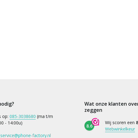
nodig?
Wat onze klanten ove
zeggen
s op:
085-3038680
(ma t/m
Wij scoren een
8
:00 - 14:00u)
8.6
Webwinkelkeur
:
service@phone-factory.nl