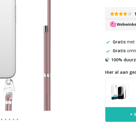
Gratis
met
Gratis
omru
100% duur
🍃
Hier al aan ge
+ 