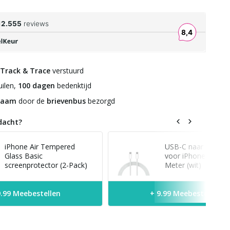
Track & Trace
verstuurd
ilen,
100 dagen
bedenktijd
zaam
door de
brievenbus
bezorgd
dacht?
iPhone Air Tempered
USB-C naar USB-C 
Glass Basic
voor iPhone modell
screenprotector (2-Pack)
Meter (wit)
9.99 Meebestellen
+ 9.99 Meebestellen