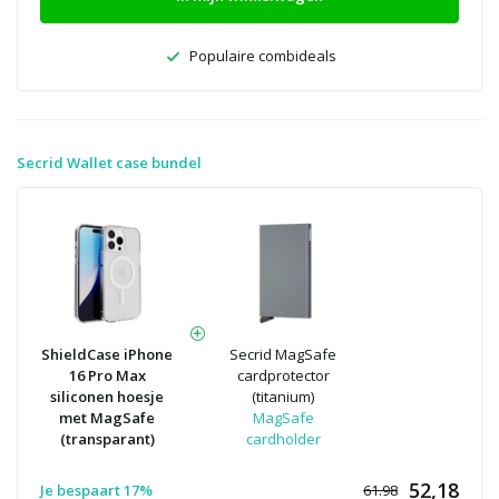
Populaire combideals
Secrid Wallet case bundel
ShieldCase iPhone
Secrid MagSafe
16 Pro Max
cardprotector
siliconen hoesje
(titanium)
met MagSafe
MagSafe
(transparant)
cardholder
52,18
Je bespaart 17%
61.98