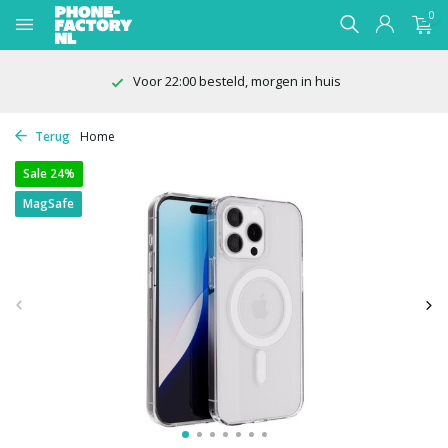
0
100 dagen bedenktijd
Terug
Home
Sale 24%
MagSafe