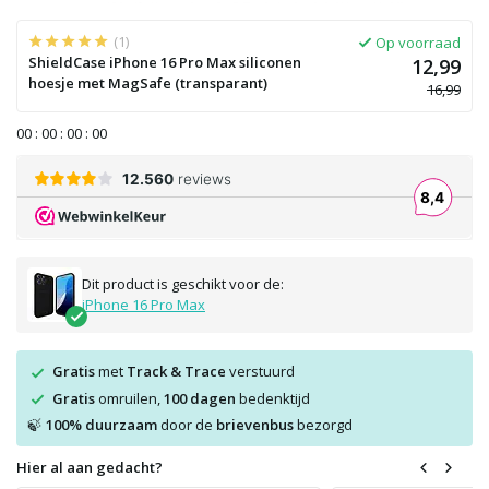
(1)
Op voorraad
ShieldCase iPhone 16 Pro Max siliconen
12,99
hoesje met MagSafe (transparant)
16,99
0
0
:
0
0
:
0
0
:
0
0
Dit product is geschikt voor de:
iPhone 16 Pro Max
Gratis
met
Track & Trace
verstuurd
Gratis
omruilen,
100 dagen
bedenktijd
100% duurzaam
door de
brievenbus
bezorgd
🍃
Hier al aan gedacht?