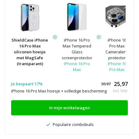
ShieldCase iPhone
iPhone 16 Pro
iPhone 16
16 Pro Max
Max Tempered
Pro Max
siliconen hoesje
Glass
Cameralens
met MagSafe
screenprotector
protector
(transparant)
iPhone 16 Pro
iPhone 16
Max
Pro Max
25,97
Je bespaart 17%
30.97
iPhone 16 Pro Max hoesje + volledige bescherming
Incl. btw
In mijn winkelwagen
Populaire combideals