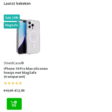
Laatst bekeken
Sale 24%
MagSafe
ShieldCase®
iPhone 16 Pro Max siliconen
hoesje met MagSafe
(transparant)
€16,99
€12,99