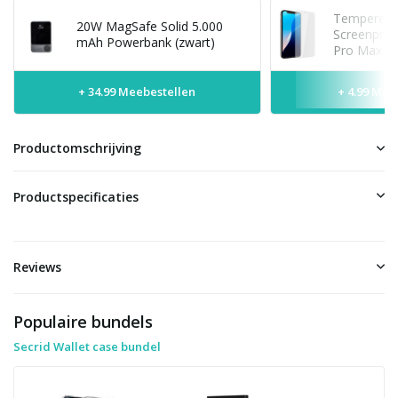
Tempered 
20W MagSafe Solid 5.000
Screenprot
mAh Powerbank (zwart)
Pro Max
+ 34.99 Meebestellen
+ 4.99 Mee
Productomschrijving
Productspecificaties
Reviews
Populaire bundels
Secrid Wallet case bundel