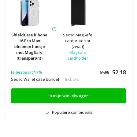
ShieldCase iPhone
Secrid MagSafe
16 Pro Max
cardprotector
siliconen hoesje
(zwart)
met MagSafe
MagSafe
(transparant)
cardholder
52,18
Je bespaart 17%
61.98
Secrid Wallet case bundel
Incl. btw
In mijn winkelwagen
Populaire combideals