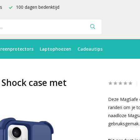
is
100 dagen bedenktijd
creenprotectors
Laptophoezen
Cadeautips
 Shock case met
Deze MagSafe c
randen om je to
naadloze Magsaf
gebruiksgemak.