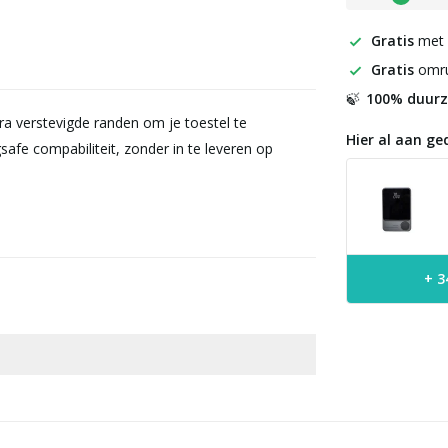
Gratis
met
Gratis
omru
100% duur
🍃
 verstevigde randen om je toestel te
Hier al aan ge
fe compabiliteit, zonder in te leveren op
+ 3