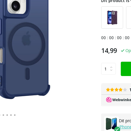
Dit product is 
0
0
:
0
0
:
0
0
:
0
0
14,99
Op
Dit pr
iPhone