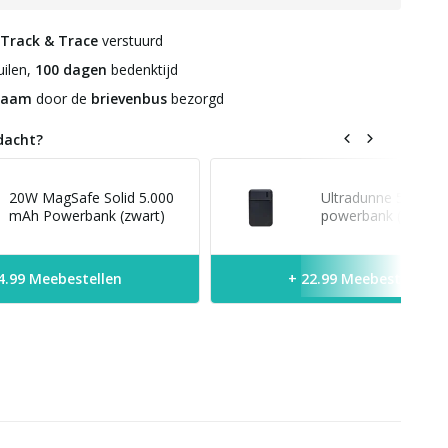
Track & Trace
verstuurd
ilen,
100 dagen
bedenktijd
zaam
door de
brievenbus
bezorgd
dacht?
20W MagSafe Solid 5.000
Ultradunne 5.000 
mAh Powerbank (zwart)
powerbank (zwart)
4.99 Meebestellen
+ 22.99 Meebestellen