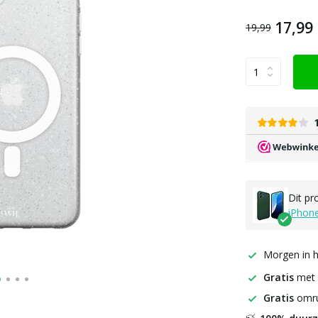
17,99
19,99
Dit pr
iPhone
Morgen in h
Gratis
met
Gratis
omru