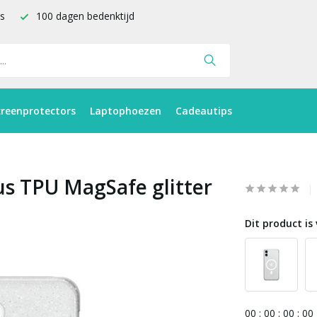
is
100 dagen bedenktijd
creenprotectors
Laptophoezen
Cadeautips
us TPU MagSafe glitter
Dit product is 
0
0
:
0
0
:
0
0
:
0
0