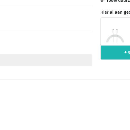
100% duur
🍃
Hier al aan ge
+ 