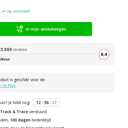
Op voorraad
In mijn winkelwagen
oduct is geschikt voor de:
 16 Plus
uis? Je hebt nog:
1
2
:
5
6
:
2
6
Track & Trace
verstuurd
ilen,
100 dagen
bedenktijd