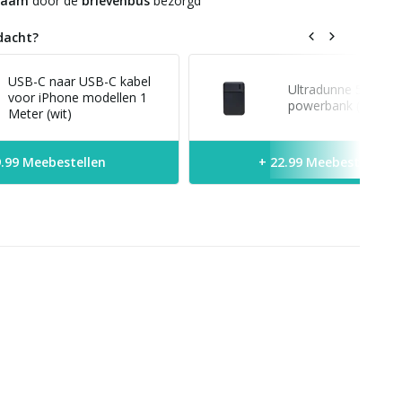
zaam
door de
brievenbus
bezorgd
dacht?
USB-C naar USB-C kabel
Ultradunne 5.000 
voor iPhone modellen 1
powerbank (zwart)
Meter (wit)
9.99 Meebestellen
+ 22.99 Meebestellen