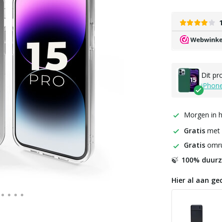
Dit pr
iPhon
Morgen in h
Gratis
met
Gratis
omru
100% duur
🍃
Hier al aan ge