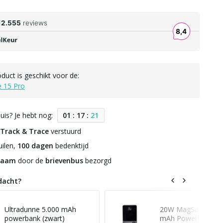
oduct is geschikt voor de:
e 15 Pro
uis? Je hebt nog:
0
1
:
1
7
:
2
0
Track & Trace
verstuurd
ilen,
100 dagen
bedenktijd
zaam
door de
brievenbus
bezorgd
dacht?
Ultradunne 5.000 mAh
20W MagSafe Solid
powerbank (zwart)
mAh Powerbank (zw