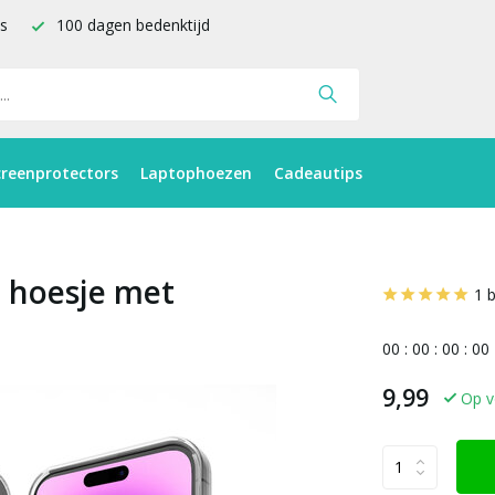
is
100 dagen bedenktijd
creenprotectors
Laptophoezen
Cadeautips
U hoesje met
1 
0
0
:
0
0
:
0
0
:
0
0
9,99
Op v