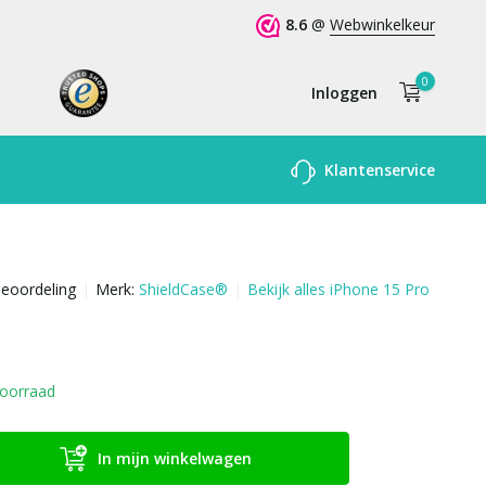
8.6
@
Webwinkelkeur
0
Inloggen
Account
Klantenservice
aanmaken
beoordeling
Merk:
ShieldCase®
Bekijk alles iPhone 15 Pro
oorraad
In mijn winkelwagen