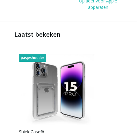
Oplader voor Apple
apparaten
Laatst bekeken
pasjeshouder
ShieldCase®