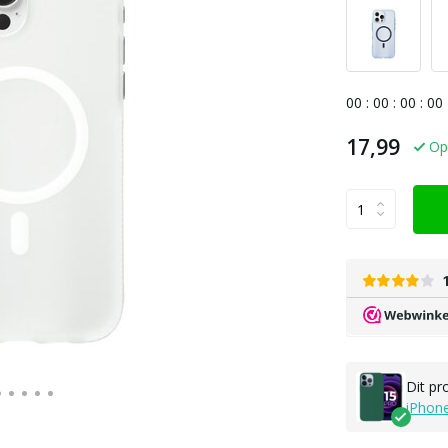
0
0
:
0
0
:
0
0
:
0
0
17,99
Op
Dit pr
iPhon