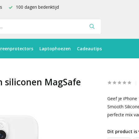
is
100 dagen bedenktijd
creenprotectors
Laptophoezen
Cadeautips
h siliconen MagSafe
Geef je iPhone 
Smooth Silicon
perfecte mix van
Dit product is 