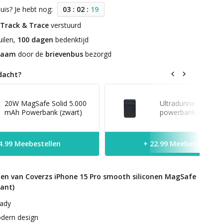
uis? Je hebt nog:
0
3
:
0
2
:
1
9
Track & Trace
verstuurd
ilen,
100 dagen
bedenktijd
zaam
door de
brievenbus
bezorgd
dacht?
20W MagSafe Solid 5.000
Ultradunne 5.000 
mAh Powerbank (zwart)
powerbank (zwart)
4.99 Meebestellen
+ 22.99 Meebestellen
len van Coverzs iPhone 15 Pro smooth siliconen MagSafe
ant)
ady
dern design