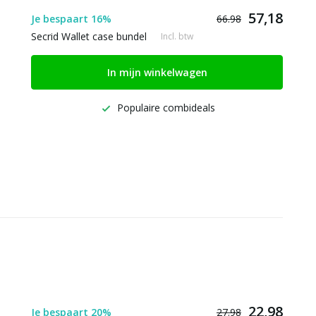
57,18
Je bespaart 16%
66.98
Secrid Wallet case bundel
Incl. btw
In mijn winkelwagen
Populaire combideals
22,98
Je bespaart 20%
27.98