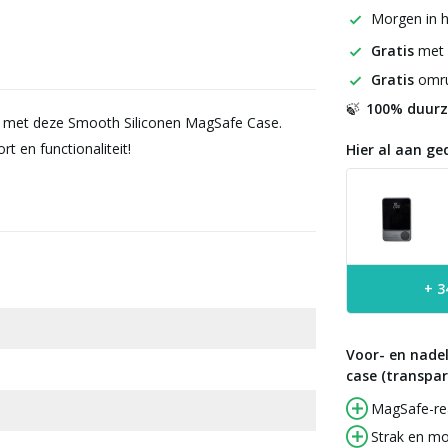
Morgen in h
Gratis
met
Gratis
omru
100% duur
🍃
ent met deze Smooth Siliconen MagSafe Case.
 en functionaliteit!
Hier al aan ge
+ 3
Voor- en nade
case (transpar
MagSafe-re
Strak en mo