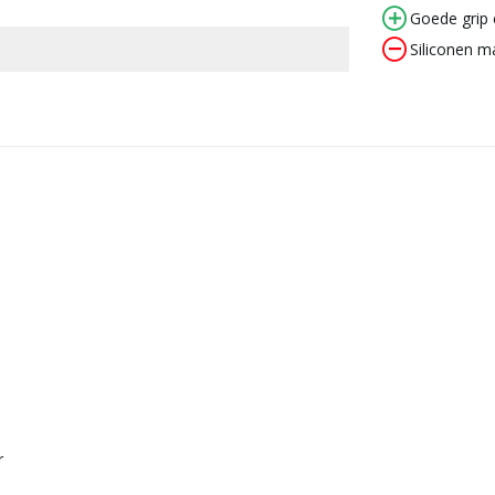
Goede grip
Siliconen m
r