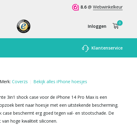
8.6
@
Webwinkelkeur
0
Inloggen
Account
Klantenservice
aanmaken
Merk:
Coverzs
Bekijk alles iPhone hoesjes
nte 3in1 shock case voor de iPhone 14 Pro Max is een
 opzoek bent naar hoesje met een uitstekende bescherming.
k case beschermt erg goed tegen val- en stootschade. De
 van hoge kwaliteit siliconen.