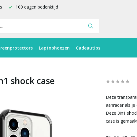
is
100 dagen bedenktijd
creenprotectors
Laptophoezen
Cadeautips
n1 shock case
Deze transpara
aanrader als je
Deze 3in1 shoc
case is gemaakt