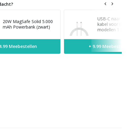
dacht?
USB-C naar Lightni
20W MagSafe Solid 5.000
kabel voor iPhone
mAh Powerbank (zwart)
modellen 1 Meter (w
4.99 Meebestellen
+ 9.99 Meebestellen