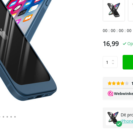
0
0
:
0
0
:
0
0
:
0
0
16,99
Op
Dit pr
iPhon