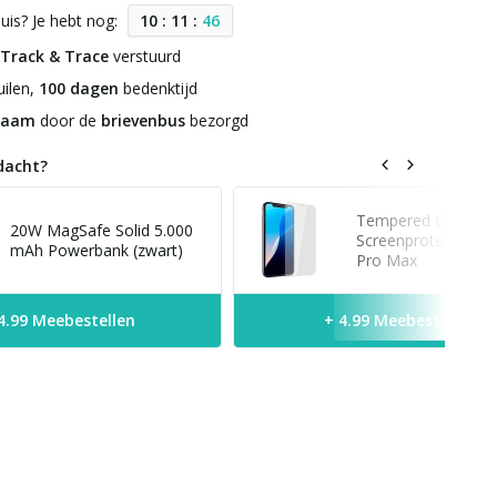
uis? Je hebt nog:
1
0
:
1
1
:
4
5
Track & Trace
verstuurd
ilen,
100 dagen
bedenktijd
zaam
door de
brievenbus
bezorgd
dacht?
Tempered Glass
20W MagSafe Solid 5.000
Screenprotector iP
mAh Powerbank (zwart)
Pro Max
4.99 Meebestellen
+ 4.99 Meebestellen