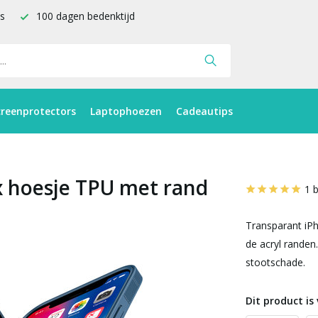
is
100 dagen bedenktijd
creenprotectors
Laptophoezen
Cadeautips
x hoesje TPU met rand
1 
Transparant iPh
de acryl randen
stootschade.
Dit product is 