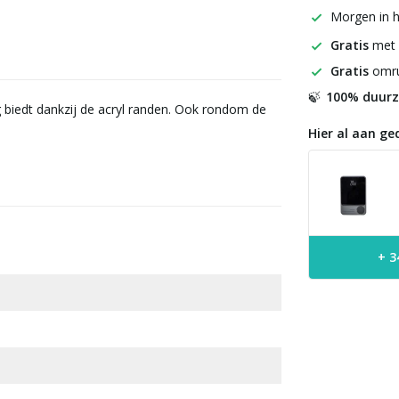
Morgen in h
Gratis
met
Gratis
omru
100% duur
🍃
biedt dankzij de acryl randen. Ook rondom de
Hier al aan ge
+ 3