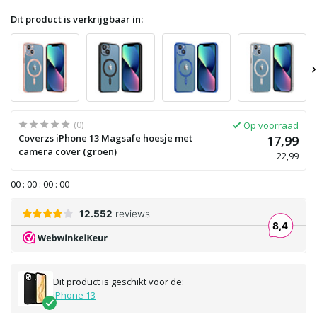
Dit product is verkrijgbaar in:
›
(0)
Op voorraad
Coverzs iPhone 13 Magsafe hoesje met
17,99
camera cover (groen)
22,99
0
0
:
0
0
:
0
0
:
0
0
Dit product is geschikt voor de:
iPhone 13