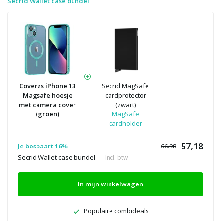
Secrid Wallet case bundel
Coverzs iPhone 13
Secrid MagSafe
Magsafe hoesje
cardprotector
met camera cover
(zwart)
(groen)
MagSafe
cardholder
57,18
Je bespaart 16%
66.98
Secrid Wallet case bundel
Incl. btw
In mijn winkelwagen
Populaire combideals