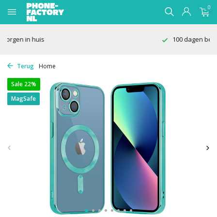
0
100 dagen bedenktijd
Terug
Home
Sale 22%
MagSafe