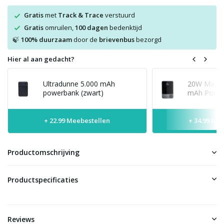
Gratis
met
Track & Trace
verstuurd
Gratis
omruilen,
100 dagen
bedenktijd
100% duurzaam
door de
brievenbus
bezorgd
🍃
Hier al aan gedacht?
Ultradunne 5.000 mAh
20W MagSaf
powerbank (zwart)
mAh Power
+ 22.99 Meebestellen
+ 34.99 Me
Productomschrijving
Productspecificaties
Reviews