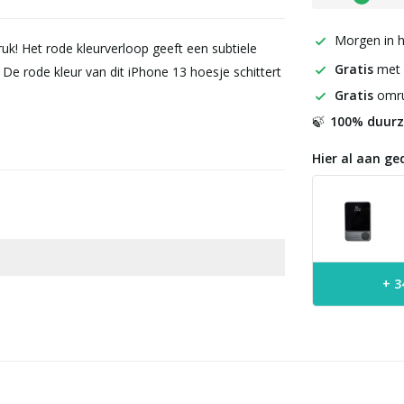
Morgen in h
uk! Het rode kleurverloop geeft een subtiele
Gratis
met
De rode kleur van dit iPhone 13 hoesje schittert
Gratis
omru
100% duur
🍃
Hier al aan ge
+ 3