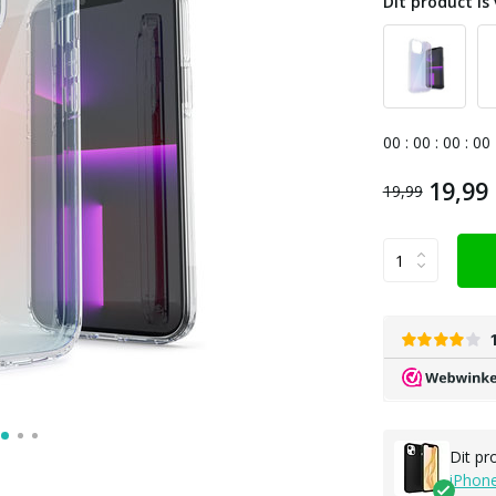
Dit product is 
0
0
:
0
0
:
0
0
:
0
0
19,99
19,99
Dit pr
iPhon