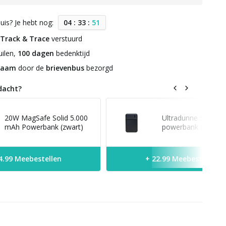
uis? Je hebt nog:
0
4
:
3
3
:
5
0
Track & Trace
verstuurd
ilen,
100 dagen
bedenktijd
zaam
door de
brievenbus
bezorgd
dacht?
20W MagSafe Solid 5.000
Ultradunne 5.000 
mAh Powerbank (zwart)
powerbank (zwart)
4.99 Meebestellen
+ 22.99 Meebestellen