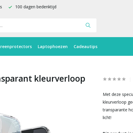
is
100 dagen bedenktijd
creenprotectors
Laptophoezen
Cadeautips
nsparant kleurverloop
Met deze specia
kleurverloop ge
transparante ho
licht!