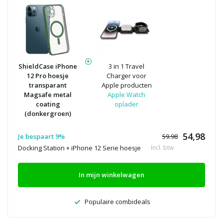
ShieldCase iPhone
3 in 1 Travel
12 Pro hoesje
Charger voor
transparant
Apple producten
Magsafe metal
Apple Watch
coating
oplader
(donkergroen)
54,98
Je bespaart 9%
59.98
Docking Station + iPhone 12 Serie hoesje
Incl. btw
In mijn winkelwagen
Populaire combideals