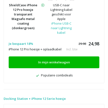
ShieldCase iPhone
USB-C naar
12 Pro hoesje
Lightning kabel
transparant
geschikt voor
Magsafe metal
Apple
coating
iPhone USB-C
(donkergroen)
naar Lightning
kabel
24,98
Je bespaart 18%
29.98
iPhone 12 Pro hoesje + oplaadkabel
Incl. btw
In mijn winkelwagen
Populaire combideals
Docking Station + iPhone 12 Serie hoesje