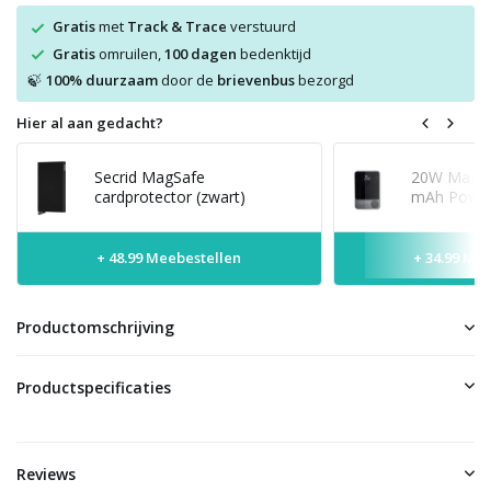
Gratis
met
Track & Trace
verstuurd
Gratis
omruilen,
100 dagen
bedenktijd
100% duurzaam
door de
brievenbus
bezorgd
🍃
Hier al aan gedacht?
Secrid MagSafe
20W MagSaf
cardprotector (zwart)
mAh Power
+ 48.99 Meebestellen
+ 34.99 Me
Productomschrijving
Productspecificaties
Reviews