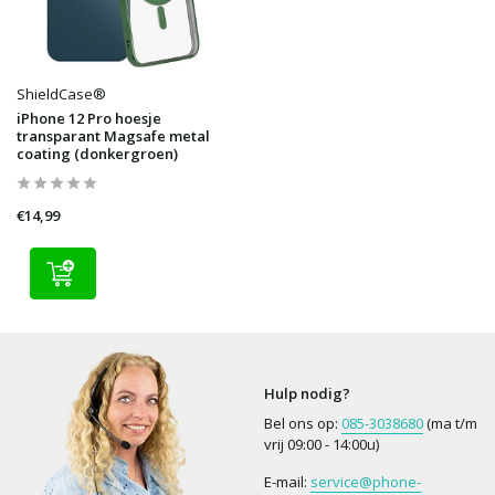
ShieldCase®
iPhone 12 Pro hoesje
transparant Magsafe metal
coating (donkergroen)
€14,99
Hulp nodig?
Bel ons op:
085-3038680
(ma t/m
vrij 09:00 - 14:00u)
E-mail:
service@phone-