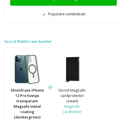
Populaire combideals
Secrid Wallet case bundel
ShieldCase iPhone
Secrid MagSafe
12 Pro hoesje
cardprotector
transparant
(zwart)
Magsafe metal
MagSafe
coating
cardholder
(donkergroen)