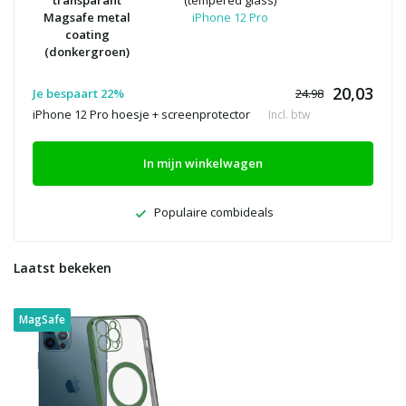
transparant
(tempered glass)
Magsafe metal
iPhone 12 Pro
coating
(donkergroen)
20,03
Je bespaart 22%
24.98
iPhone 12 Pro hoesje + screenprotector
Incl. btw
In mijn winkelwagen
Populaire combideals
Laatst bekeken
MagSafe