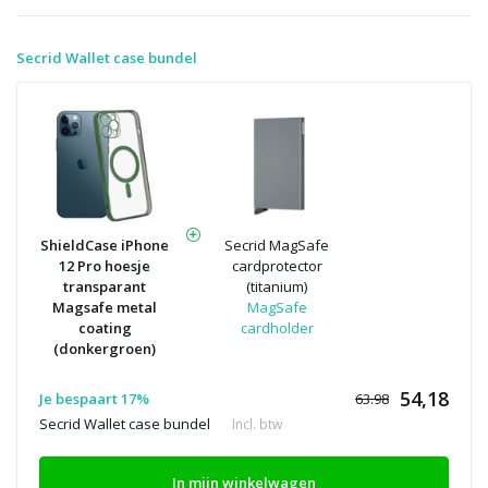
Secrid Wallet case bundel
ShieldCase iPhone
Secrid MagSafe
12 Pro hoesje
cardprotector
transparant
(titanium)
Magsafe metal
MagSafe
coating
cardholder
(donkergroen)
54,18
Je bespaart 17%
63.98
Secrid Wallet case bundel
Incl. btw
In mijn winkelwagen