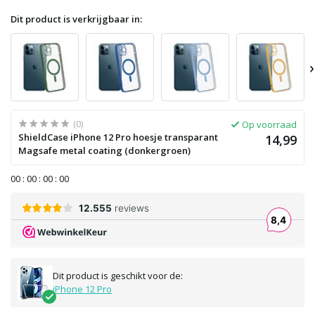
Dit product is verkrijgbaar in:
›
(0)
Op voorraad
ShieldCase iPhone 12 Pro hoesje transparant
14,99
Magsafe metal coating (donkergroen)
0
0
:
0
0
:
0
0
:
0
0
Dit product is geschikt voor de:
iPhone 12 Pro