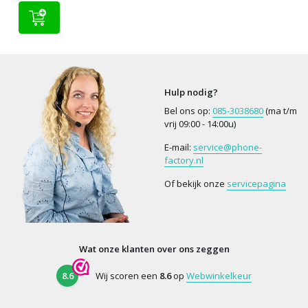
Hulp nodig?
Bel ons op:
085-3038680
(ma t/m
vrij 09:00 - 14:00u)
E-mail:
service@phone-
factory.nl
Of bekijk onze
servicepagina
Wat onze klanten over ons zeggen
8.6
Wij scoren een
8.6
op
Webwinkelkeur