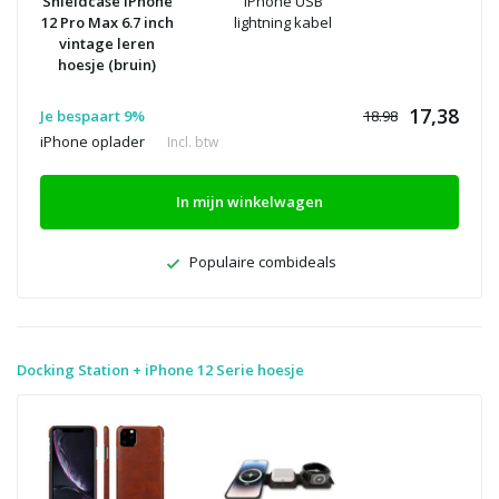
Shieldcase iPhone
iPhone USB
12 Pro Max 6.7 inch
lightning kabel
vintage leren
hoesje (bruin)
17,38
Je bespaart 9%
18.98
iPhone oplader
Incl. btw
In mijn winkelwagen
Populaire combideals
Docking Station + iPhone 12 Serie hoesje