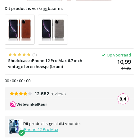
Dit product is verkrijgbaar in:
(1)
Op voorraad
Shieldcase iPhone 12 Pro Max 6.7 inch
10,99
vintage leren hoesje (bruin)
14,95
0
0
:
0
0
:
0
0
:
0
0
Dit product is geschikt voor de:
iPhone 12 Pro Max