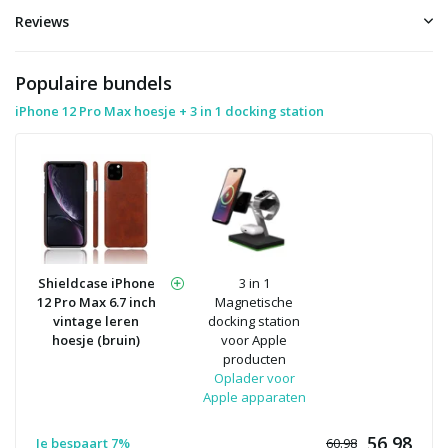
Reviews
Populaire bundels
iPhone 12 Pro Max hoesje + 3 in 1 docking station
Shieldcase iPhone
3 in 1
12 Pro Max 6.7 inch
Magnetische
vintage leren
docking station
hoesje (bruin)
voor Apple
producten
Oplader voor
Apple apparaten
56,98
Je bespaart 7%
60.98