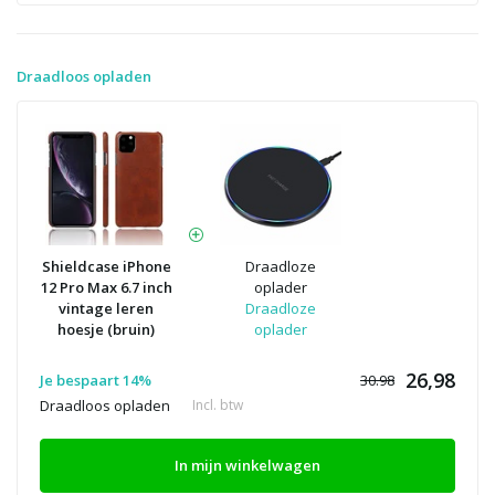
Draadloos opladen
Shieldcase iPhone
Draadloze
12 Pro Max 6.7 inch
oplader
vintage leren
Draadloze
hoesje (bruin)
oplader
26,98
Je bespaart 14%
30.98
Draadloos opladen
Incl. btw
In mijn winkelwagen