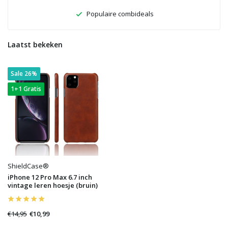
Populaire combideals
Laatst bekeken
Sale 26%
1+1 Gratis
ShieldCase®
iPhone 12 Pro Max 6.7 inch
vintage leren hoesje (bruin)
€14,95
€10,99