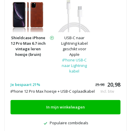
Shieldcase iPhone
USB-C naar
12 Pro Max 6.7 inch
Lightning kabel
vintage leren
geschikt voor
hoesje (bruin)
Apple
iPhone USB-C
naar Lightning
kabel
20,98
Je bespaart 21%
25.98
iPhone 12 Pro Max hoesje + USB-C oplaadkabel
Incl. btw
In mijn winkelwagen
Populaire combideals