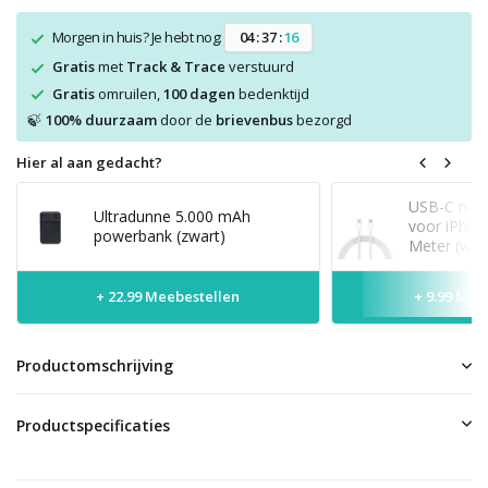
Morgen in huis? Je hebt nog:
0
4
:
3
7
:
1
6
Gratis
met
Track & Trace
verstuurd
Gratis
omruilen,
100 dagen
bedenktijd
100% duurzaam
door de
brievenbus
bezorgd
🍃
Hier al aan gedacht?
USB-C naar
Ultradunne 5.000 mAh
voor iPhon
powerbank (zwart)
Meter (wit)
+ 22.99 Meebestellen
+ 9.99 Mee
Productomschrijving
Productspecificaties