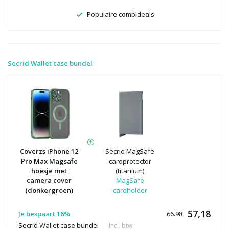
Populaire combideals
Secrid Wallet case bundel
Coverzs iPhone 12
Secrid MagSafe
Pro Max Magsafe
cardprotector
hoesje met
(titanium)
camera cover
MagSafe
(donkergroen)
cardholder
57,18
Je bespaart 16%
66.98
Secrid Wallet case bundel
Incl. btw