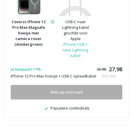
Coverzs iPhone 12
USB-C naar
Pro Max Magsafe
Lightning kabel
hoesje met
geschikt voor
camera cover
Apple
(donkergroen)
iPhone USB-C
naar Lightning
kabel
27,98
Je bespaart 17%
32.98
iPhone 12 Pro Max hoesje + USB-C oplaadkabel
Incl. btw
Niet op voorraad
Populaire combideals