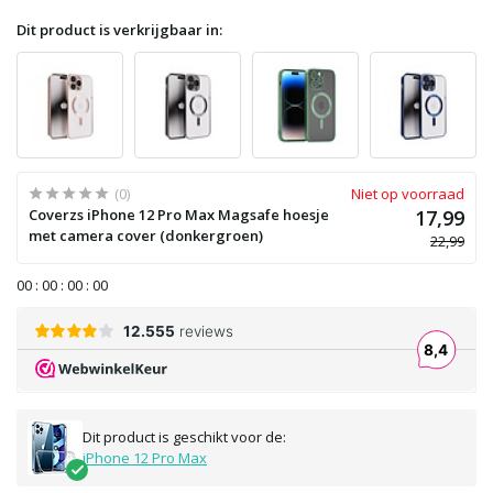
Dit product is verkrijgbaar in:
(0)
Niet op voorraad
Coverzs iPhone 12 Pro Max Magsafe hoesje
17,99
met camera cover (donkergroen)
22,99
0
0
:
0
0
:
0
0
:
0
0
Dit product is geschikt voor de:
iPhone 12 Pro Max