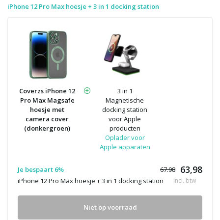
iPhone 12 Pro Max hoesje + 3 in 1 docking station
Coverzs iPhone 12
3 in 1
Pro Max Magsafe
Magnetische
hoesje met
docking station
camera cover
voor Apple
(donkergroen)
producten
Oplader voor
Apple apparaten
63,98
Je bespaart 6%
67.98
iPhone 12 Pro Max hoesje + 3 in 1 docking station
Incl. btw
Niet op voorraad