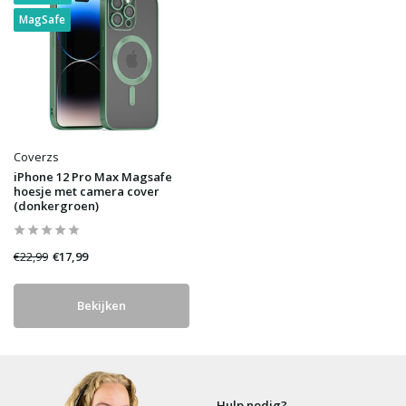
MagSafe
Coverzs
iPhone 12 Pro Max Magsafe
hoesje met camera cover
(donkergroen)
€22,99
€17,99
Bekijken
Hulp nodig?