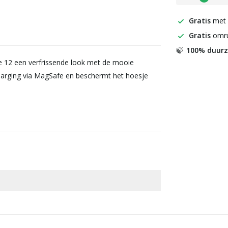
Gratis
met
Gratis
omru
100% duur
🍃
e 12 een verfrissende look met de mooie
harging via MagSafe en beschermt het hoesje