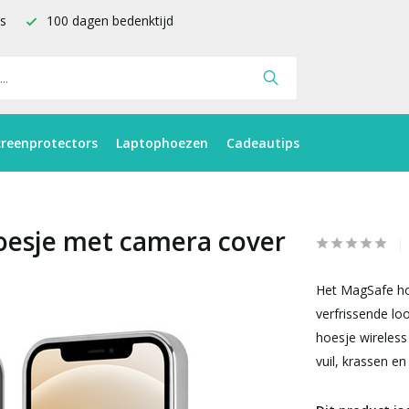
is
100 dagen bedenktijd
creenprotectors
Laptophoezen
Cadeautips
oesje met camera cover
Het MagSafe hoe
verfrissende lo
hoesje wireles
vuil, krassen en