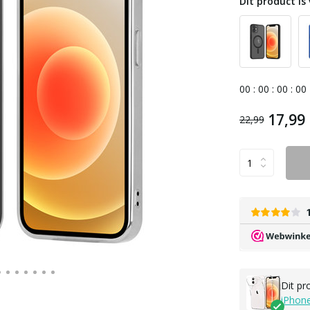
Dit product is 
0
0
:
0
0
:
0
0
:
0
0
17,99
22,99
Dit pr
iPhon