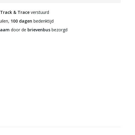
Track & Trace
verstuurd
ilen,
100 dagen
bedenktijd
zaam
door de
brievenbus
bezorgd