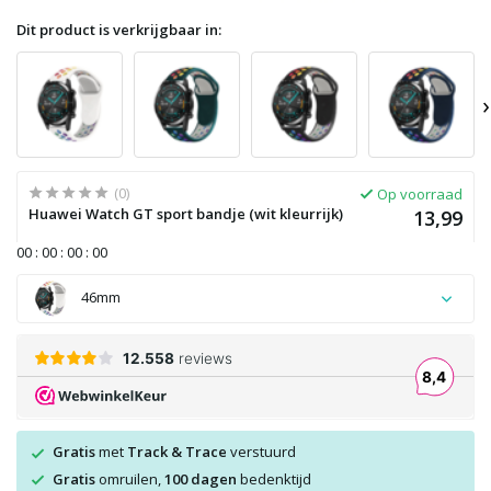
Dit product is verkrijgbaar in:
›
(0)
Op voorraad
Huawei Watch GT sport bandje (wit kleurrijk)
13,99
0
0
:
0
0
:
0
0
:
0
0
46mm
Gratis
met
Track & Trace
verstuurd
Gratis
omruilen,
100 dagen
bedenktijd