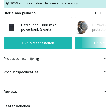
100% duurzaam
door de
brievenbus
bezorgd
🍃
Hier al aan gedacht?
Ultradunne 5.000 mAh
Huawei Wat
powerbank (zwart)
protector
+ 22.99 Meebestellen
+ 7.99 Mee
Productomschrijving
Productspecificaties
Reviews
Laatst bekeken