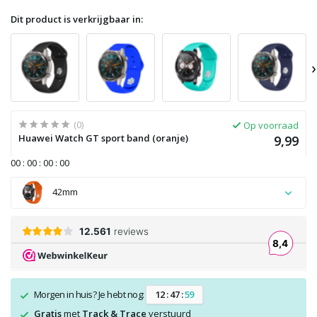
Dit product is verkrijgbaar in:
›
(0)
Op voorraad
Huawei Watch GT sport band (oranje)
9,99
0
0
:
0
0
:
0
0
:
0
0
42mm
Morgen in huis? Je hebt nog:
1
2
:
4
7
:
5
9
Gratis
met
Track & Trace
verstuurd