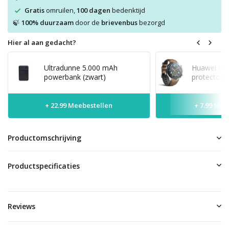
Gratis
omruilen,
100 dagen
bedenktijd
100% duurzaam
door de
brievenbus
bezorgd
🍃
Hier al aan gedacht?
Ultradunne 5.000 mAh
Huawei Wat
powerbank (zwart)
protector
+ 22.99 Meebestellen
+ 7.99 Mee
Productomschrijving
Productspecificaties
Reviews