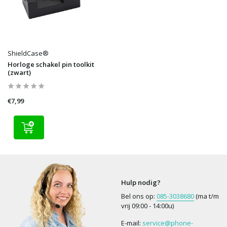
ShieldCase®
Horloge schakel pin toolkit
(zwart)
€7,99
Hulp nodig?
Bel ons op:
085-3038680
(ma t/m
vrij 09:00 - 14:00u)
E-mail:
service@phone-