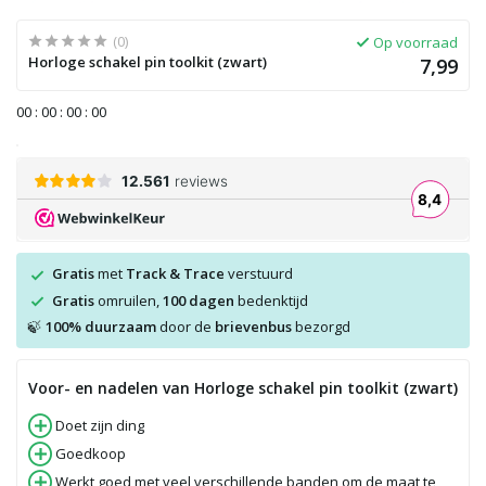
(0)
Op voorraad
Horloge schakel pin toolkit (zwart)
7,99
0
0
:
0
0
:
0
0
:
0
0
Gratis
met
Track & Trace
verstuurd
Gratis
omruilen,
100 dagen
bedenktijd
100% duurzaam
door de
brievenbus
bezorgd
🍃
Voor- en nadelen van Horloge schakel pin toolkit (zwart)
Doet zijn ding
Goedkoop
Werkt goed met veel verschillende banden om de maat te