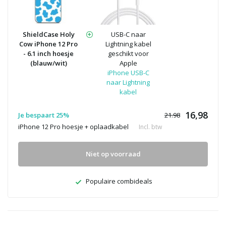
ShieldCase Holy
USB-C naar
Cow iPhone 12 Pro
Lightning kabel
- 6.1 inch hoesje
geschikt voor
(blauw/wit)
Apple
iPhone USB-C
naar Lightning
kabel
16,98
Je bespaart 25%
21.98
iPhone 12 Pro hoesje + oplaadkabel
Incl. btw
Niet op voorraad
Populaire combideals