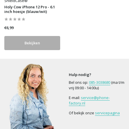
ShieldCase®
Holy Cow iPhone 12 Pro - 6.1
inch hoesje (blauw/wit)
€6,99
Bekijken
Hulp nodig?
Bel ons op:
085-3038680
(ma t/m
vrij 09:00 - 14:00u)
E-mail:
service@phone-
factory.nl
Of bekijk onze
servicepagina