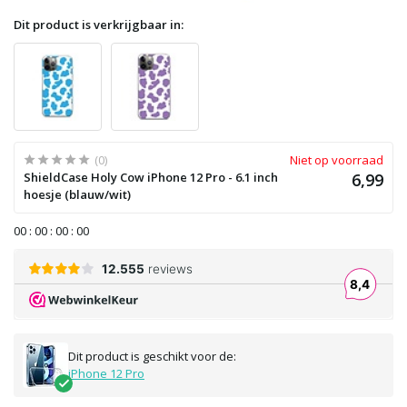
Dit product is verkrijgbaar in:
(0)
Niet op voorraad
ShieldCase Holy Cow iPhone 12 Pro - 6.1 inch
6,99
hoesje (blauw/wit)
0
0
:
0
0
:
0
0
:
0
0
Dit product is geschikt voor de:
iPhone 12 Pro