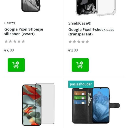
Ceezs
ShieldCase®
Google Pixel 9 hoesje
Google Pixel 9 shock case
siliconen (zwart)
(transparant)
€7,99
€9,99
pasjeshouder