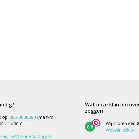
nodig?
Wat onze klanten ove
zeggen
s op:
085-3038680
(ma t/m
Wij scoren een
8
:00 - 14:00u)
8.6
Webwinkelkeur
:
service@phone-factory.nl