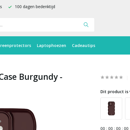
is
100 dagen bedenktijd
creenprotectors
Laptophoezen
Cadeautips
 Case Burgundy -
Dit product is 
0
0
:
0
0
:
0
0
:
0
0