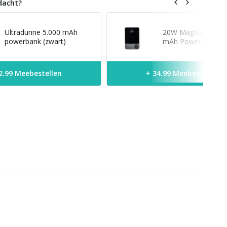
dacht?
Ultradunne 5.000 mAh
20W MagSafe Solid
powerbank (zwart)
mAh Powerbank (zw
2.99 Meebestellen
+ 34.99 Meebestellen