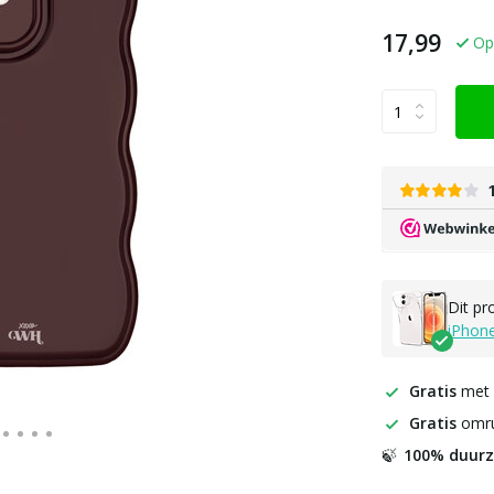
17,99
Op
Dit pr
iPhon
Gratis
met
Gratis
omru
100% duur
🍃