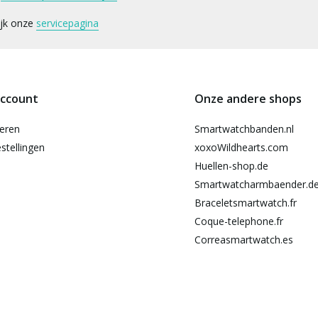
ijk onze
servicepagina
account
Onze andere shops
reren
Smartwatchbanden.nl
stellingen
xoxoWildhearts.com
Huellen-shop.de
Smartwatcharmbaender.d
Braceletsmartwatch.fr
Coque-telephone.fr
Correasmartwatch.es