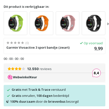
Dit product is verkrijgbaar in:
›
(0)
Op voorraad
Garmin Vivoactive 3 sport bandje (zwart)
9,99
0
0
:
0
0
:
0
0
:
0
0
Gratis
met
Track & Trace
verstuurd
Gratis
omruilen,
100 dagen
bedenktijd
100% duurzaam
door de
brievenbus
bezorgd
🍃