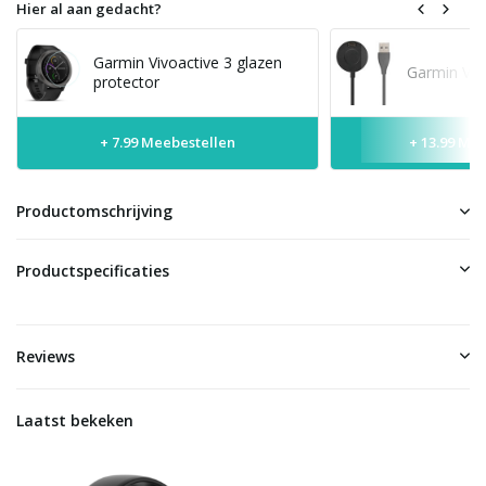
Hier al aan gedacht?
Garmin Vivoactive 3 glazen
Garmin Viv
protector
+ 7.99 Meebestellen
+ 13.99 Me
Productomschrijving
Productspecificaties
Reviews
Laatst bekeken