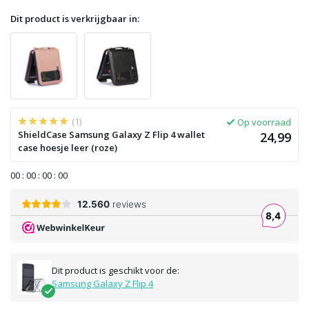
Dit product is verkrijgbaar in:
(1)
Op voorraad
ShieldCase Samsung Galaxy Z Flip 4 wallet
24,99
case hoesje leer (roze)
0
0
:
0
0
:
0
0
:
0
0
Dit product is geschikt voor de:
Samsung Galaxy Z Flip 4