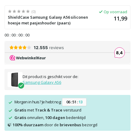
(0)
Op voorraad
ShieldCase Samsung Galaxy A56 siliconen
11,99
hoesje met pasjeshouder (paars)
0
0
:
0
0
:
0
0
:
0
0
Dit product is geschikt voor de:
Samsung Galaxy A56
Morgen in huis? Je hebt nog:
0
6
:
5
1
:
1
3
Gratis
met
Track & Trace
verstuurd
Gratis
omruilen,
100 dagen
bedenktijd
100% duurzaam
door de
brievenbus
bezorgd
🍃