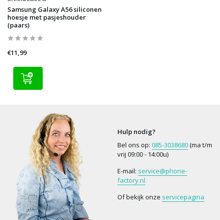
Samsung Galaxy A56 siliconen
hoesje met pasjeshouder
(paars)
€11,99
Hulp nodig?
Bel ons op:
085-3038680
(ma t/m
vrij 09:00 - 14:00u)
E-mail:
service@phone-
factory.nl
Of bekijk onze
servicepagina