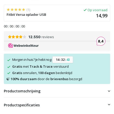
(1)
Op voorraad
Fitbit Versa oplader USB
14,99
0
0
:
0
0
:
0
0
:
0
0
Morgen in huis? Je hebt nog:
1
4
:
3
2
:
4
3
Gratis
met
Track & Trace
verstuurd
Gratis
omruilen,
100 dagen
bedenktijd
100% duurzaam
door de
brievenbus
bezorgd
🍃
Productomschrijving
Productspecificaties