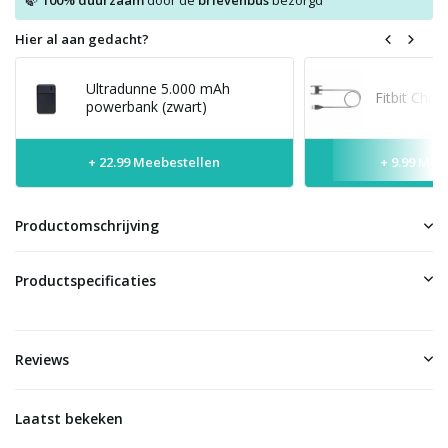
100% duurzaam
door de
brievenbus
bezorgd
Hier al aan gedacht?
Ultradunne 5.000 mAh
Fitbit Char
powerbank (zwart)
+ 22.99 Meebestellen
+ 9.99 Mee
Productomschrijving
Productspecificaties
Reviews
Laatst bekeken