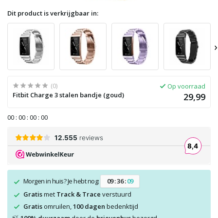
Dit product is verkrijgbaar in:
›
(0)
Op voorraad
Fitbit Charge 3 stalen bandje (goud)
29,99
0
0
:
0
0
:
0
0
:
0
0
Morgen in huis? Je hebt nog:
0
9
:
3
6
:
0
9
Gratis
met
Track & Trace
verstuurd
Gratis
omruilen,
100 dagen
bedenktijd
🍃