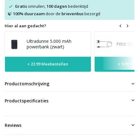
Gratis
omruilen,
100 dagen
bedenktijd
100% duurzaam
door de
brievenbus
bezorgd
🍃
Hier al aan gedacht?
Ultradunne 5.000 mAh
Fitbit Char
powerbank (zwart)
+ 22.99 Meebestellen
+ 9.99 Mee
Productomschrijving
Productspecificaties
Reviews