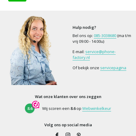
Hulp nodig?
Bel ons op:
085-3038680
(ma t/m
vrij 09:00 - 14:00u)
E-mail:
service@phone-
factory.nl
Of bekijk onze
servicepagina
Wat onze klanten over ons zeggen
8.6
Wij scoren een
8.6
op
Webwinkelkeur
Volg ons op social media