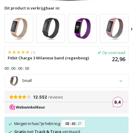
Dit product is verkrijgbaar in:
›
(1)
Op voorraad
Fitbit Charge 3 Milanese band (regenboog)
22,96
0
0
:
0
0
:
0
0
:
0
0
Small
Morgen in huis? Je hebt nog:
0
3
:
4
3
:
2
6
Gratis
met
Track & Trace
verstuurd