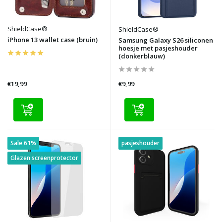
ShieldCase®
ShieldCase®
iPhone 13 wallet case (bruin)
Samsung Galaxy S26 siliconen
hoesje met pasjeshouder
(donkerblauw)
€19,99
€9,99
Sale 61%
pasjeshouder
Glazen screenprotector