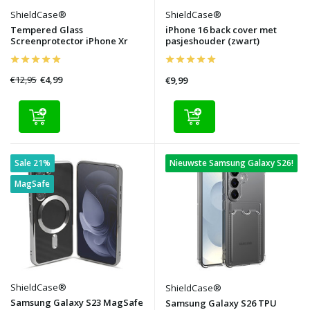
ShieldCase®
ShieldCase®
Tempered Glass
iPhone 16 back cover met
Screenprotector iPhone Xr
pasjeshouder (zwart)
€12,95
€4,99
€9,99
Sale 21%
Nieuwste Samsung Galaxy S26!
MagSafe
ShieldCase®
ShieldCase®
Samsung Galaxy S23 MagSafe
Samsung Galaxy S26 TPU