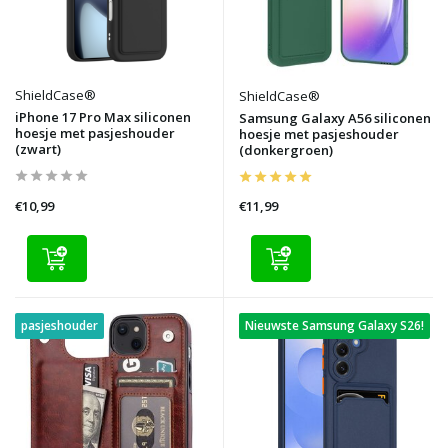
ShieldCase®
ShieldCase®
iPhone 17 Pro Max siliconen
Samsung Galaxy A56 siliconen
hoesje met pasjeshouder
hoesje met pasjeshouder
(zwart)
(donkergroen)
€10,99
€11,99
pasjeshouder
Nieuwste Samsung Galaxy S26!