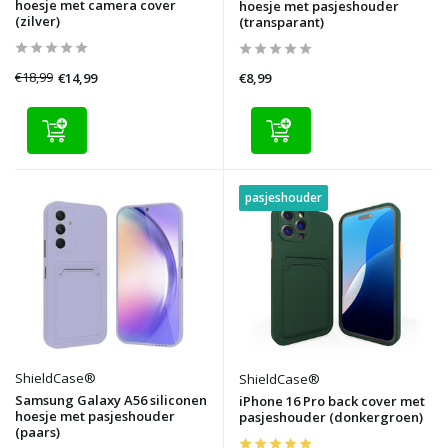
hoesje met camera cover
hoesje met pasjeshouder
(zilver)
(transparant)
€18,99
€14,99
€8,99
pasjeshouder
ShieldCase®
ShieldCase®
Samsung Galaxy A56 siliconen
iPhone 16 Pro back cover met
hoesje met pasjeshouder
pasjeshouder (donkergroen)
(paars)