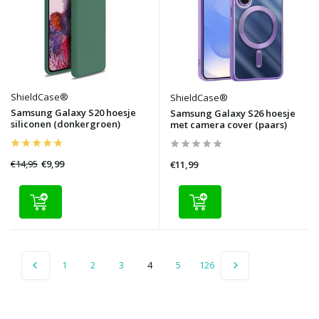
ShieldCase®
ShieldCase®
Samsung Galaxy S20 hoesje
Samsung Galaxy S26 hoesje
siliconen (donkergroen)
met camera cover (paars)
€14,95
€9,99
€11,99
1
2
3
4
5
126