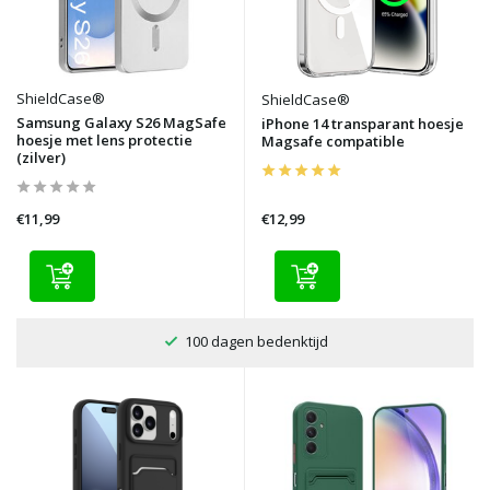
ShieldCase®
ShieldCase®
Samsung Galaxy S26 MagSafe
iPhone 14 transparant hoesje
hoesje met lens protectie
Magsafe compatible
(zilver)
€11,99
€12,99
100 dagen bedenktijd