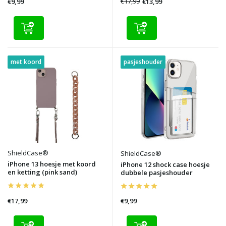
€17,99
€13,99
€9,99
met koord
pasjeshouder
ShieldCase®
ShieldCase®
iPhone 13 hoesje met koord
iPhone 12 shock case hoesje
en ketting (pink sand)
dubbele pasjeshouder
€17,99
€9,99