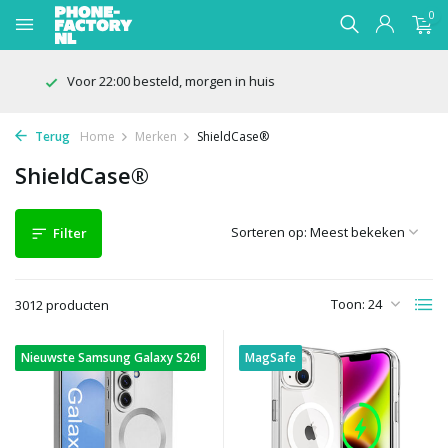
0
100 dagen bedenktijd
Terug
Home
Merken
ShieldCase®
ShieldCase®
Sorteren op:
Filter
Toon:
3012 producten
Nieuwste Samsung Galaxy S26!
MagSafe