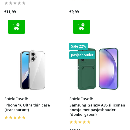
€11,99
€9,99
Sale 22%
pasjeshouder
ShieldCase®
ShieldCase®
iPhone 16 Ultra thin case
Samsung Galaxy A35 siliconen
(transparant)
hoesje met pasjeshouder
(donkergroen)