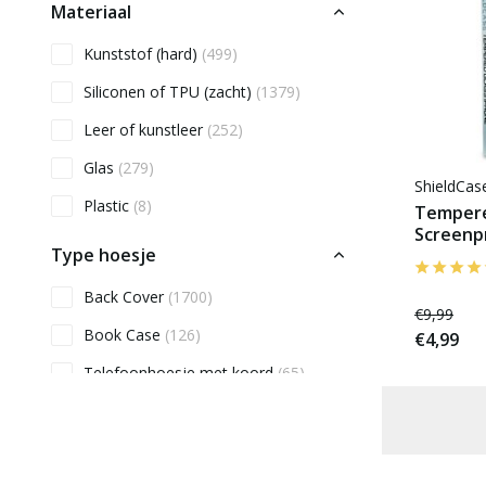
Materiaal
Kunststof (hard)
(499)
Siliconen of TPU (zacht)
(1379)
Leer of kunstleer
(252)
Glas
(279)
ShieldCa
Plastic
(8)
Tempere
Screenp
Type hoesje
Back Cover
(1700)
€9,99
Book Case
(126)
€4,99
Telefoonhoesje met koord
(65)
Geschikt voor MagSafe
(181)
Voor 22:00 besteld, morgen in huis
Ruimte voor pasjes
(348)