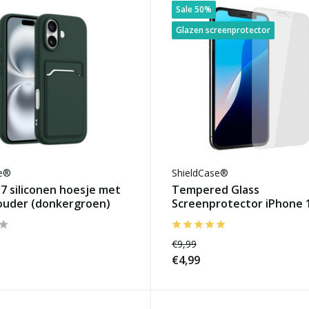
Sale 50%
Glazen screenprotector
se®
ShieldCase®
7 siliconen hoesje met
Tempered Glass
ouder (donkergroen)
Screenprotector iPhone 
€9,99
€4,99