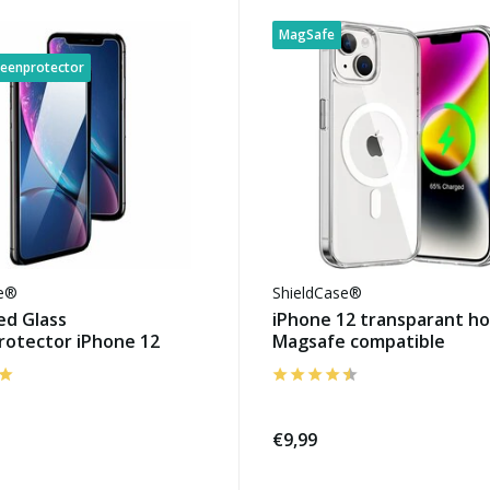
MagSafe
reenprotector
se®
ShieldCase®
d Glass
iPhone 12 transparant ho
rotector iPhone 12
Magsafe compatible
€9,99