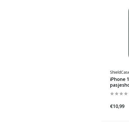
ShieldCa
iPhone 1
pasjesh
€10,99