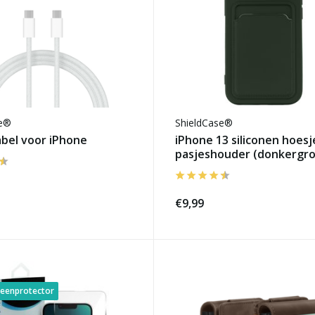
se®
ShieldCase®
abel voor iPhone
iPhone 13 siliconen hoes
pasjeshouder (donkergr
€9,99
reenprotector