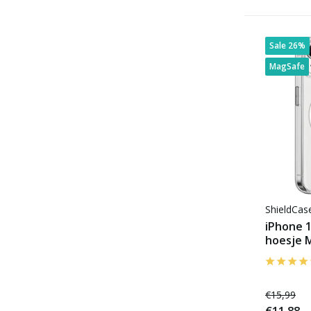
Sale 26%
MagSafe
ShieldCa
iPhone 1
hoesje 
€15,99