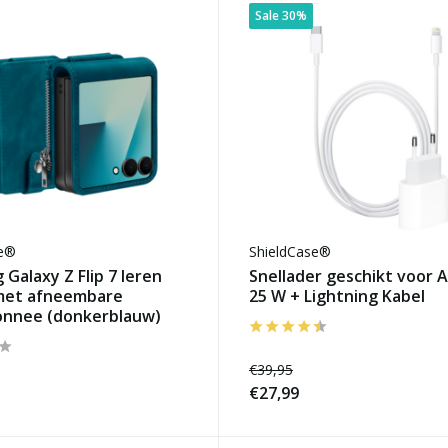
Sale 30%
se®
ShieldCase®
Galaxy Z Flip 7 leren
Snellader geschikt voor 
met afneembare
25 W + Lightning Kabel
nnee (donkerblauw)
€39,95
€27,99