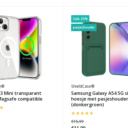
Sale 25%
pasjeshouder
se®
ShieldCase®
3 Mini transparant
Samsung Galaxy A54 5G si
Magsafe compatible
hoesje met pasjeshoude
(donkergroen)
€15,99