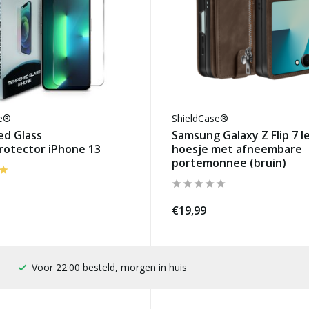
se®
ShieldCase®
d Glass
Samsung Galaxy Z Flip 7 l
rotector iPhone 13
hoesje met afneembare
portemonnee (bruin)
€19,99
100 dagen bedenktijd