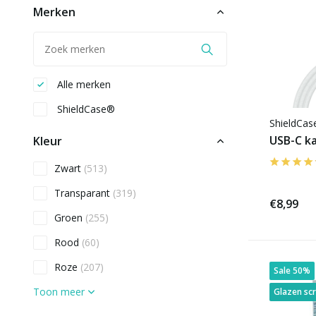
Merken
Alle merken
ShieldCase®
ShieldCa
USB-C k
Kleur
Zwart
(513)
Transparant
(319)
€8,99
Groen
(255)
Rood
(60)
Roze
(207)
Sale 50%
Toon meer
Glazen sc