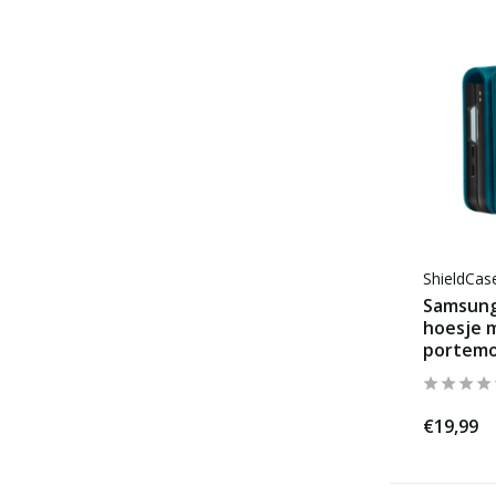
ShieldCa
Samsung 
hoesje 
portemo
€19,99