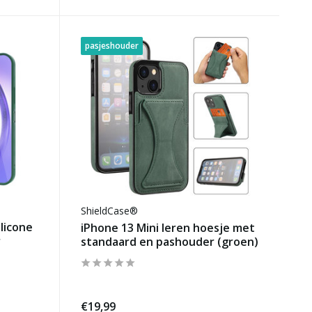
pasjeshouder
ShieldCase®
licone
iPhone 13 Mini leren hoesje met
r
standaard en pashouder (groen)
€19,99