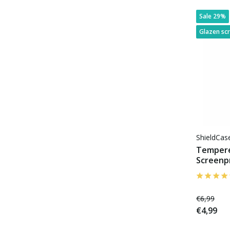
Sale 29%
Glazen sc
ShieldCa
Tempere
Screenp
€6,99
€4,99