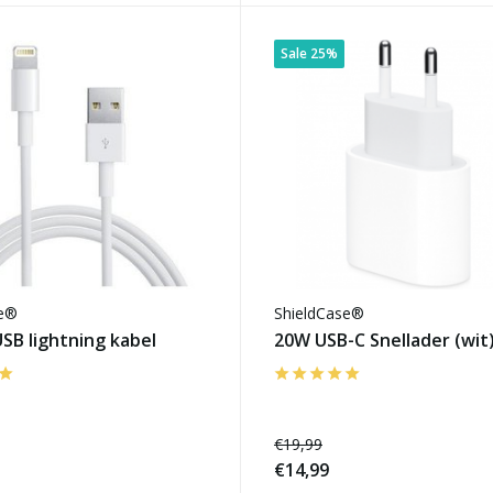
Sale 25%
se®
ShieldCase®
SB lightning kabel
20W USB-C Snellader (wit
€19,99
€14,99