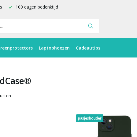
is
100 dagen bedenktijd
creenprotectors
Laptophoezen
Cadeautips
ldCase®
ucten
pasjeshouder