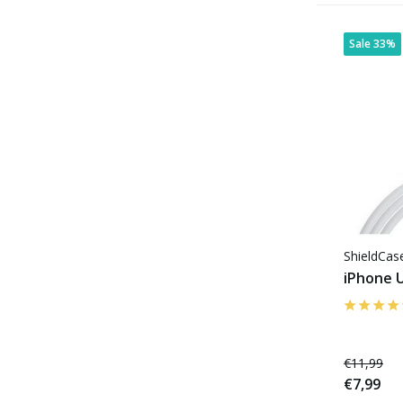
Sale 33%
ShieldCa
iPhone U
€11,99
€7,99