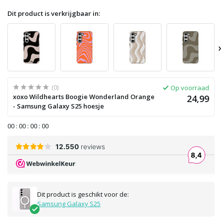
Dit product is verkrijgbaar in:
›
(0)
Op voorraad
xoxo Wildhearts Boogie Wonderland Orange
24,99
- Samsung Galaxy S25 hoesje
0
0
:
0
0
:
0
0
:
0
0
Dit product is geschikt voor de:
Samsung Galaxy S25