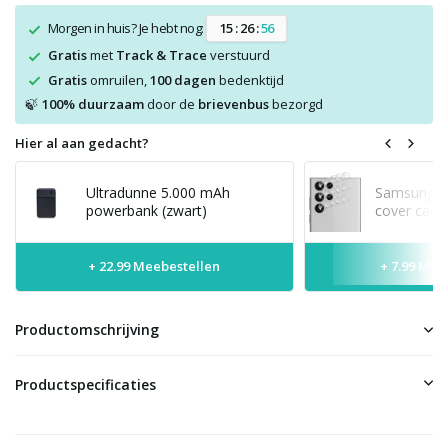
Morgen in huis? Je hebt nog:
1
5
:
2
6
:
5
5
Gratis
met
Track & Trace
verstuurd
Gratis
omruilen,
100 dagen
bedenktijd
100% duurzaam
door de
brievenbus
bezorgd
🍃
Hier al aan gedacht?
Ultradunne 5.000 mAh
Samsung Ga
powerbank (zwart)
cover came
+ 22.99 Meebestellen
+ 7.99 Mee
Productomschrijving
Productspecificaties