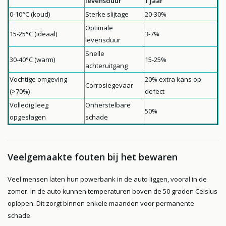
levensduur
1 jaar
0-10°C (koud)
Sterke slijtage
20-30%
Optimale
15-25°C (ideaal)
3-7%
levensduur
Snelle
30-40°C (warm)
15-25%
achteruitgang
Vochtige omgeving
20% extra kans op
Corrosiegevaar
(>70%)
defect
Volledig leeg
Onherstelbare
50%
opgeslagen
schade
Veelgemaakte fouten bij het bewaren
Veel mensen laten hun powerbank in de auto liggen, vooral in de
zomer. In de auto kunnen temperaturen boven de 50 graden Celsius
oplopen. Dit zorgt binnen enkele maanden voor permanente
schade.