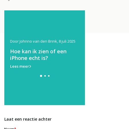
2025
Door Johnno van den Brink, 8 juli 2025
Door Johnno van den Brink, 2
Hoe kan ik zien of een
Kan een Powerban
iPhone echt is?
leeglopen?
Lees meer
Lees meer
Laat een reactie achter
*