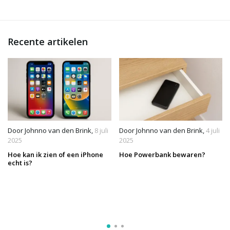
Recente artikelen
Door
Johnno van den Brink
,
8 juli
Door
Johnno van den Brink
,
4 juli
2025
2025
Hoe kan ik zien of een iPhone
Hoe Powerbank bewaren?
echt is?