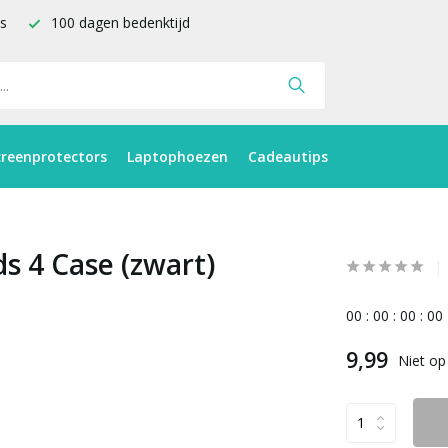
is
100 dagen bedenktijd
creenprotectors
Laptophoezen
Cadeautips
ds 4 Case (zwart)
0
0
:
0
0
:
0
0
:
0
0
9,99
Niet op