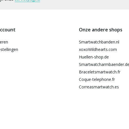
account
Onze andere shops
reren
Smartwatchbanden.nl
stellingen
xoxoWildhearts.com
Huellen-shop.de
Smartwatcharmbaender.d
Braceletsmartwatch.fr
Coque-telephone.fr
Correasmartwatch.es