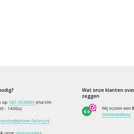
nodig?
Wat onze klanten ove
zeggen
s op:
085-3038680
(ma t/m
Wij scoren een
8
:00 - 14:00u)
8.6
Webwinkelkeur
:
service@phone-factory.nl
ijk onze
servicepagina