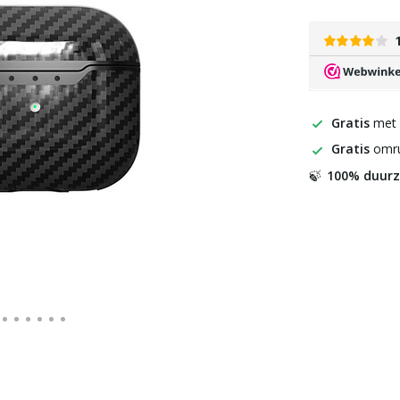
Gratis
met
Gratis
omru
100% duur
🍃