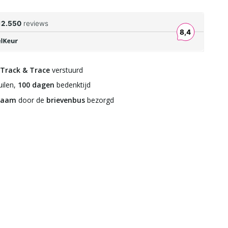
Track & Trace
verstuurd
ilen,
100 dagen
bedenktijd
zaam
door de
brievenbus
bezorgd