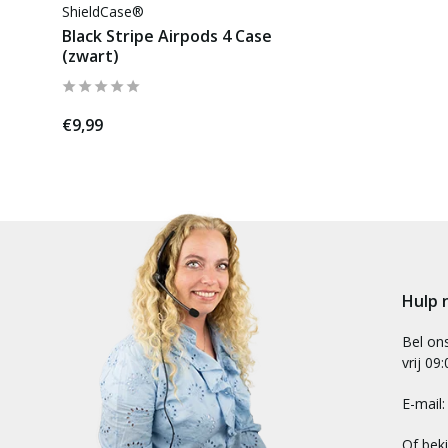
ShieldCase®
Black Stripe Airpods 4 Case
(zwart)
€9,99
Hulp 
Bel on
vrij 09
E-mail
Of bek