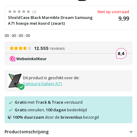
(0)
Niet op voorraad
ShieldCase Black Marmble Dream Samsung
9,99
A71 hoesje met koord (zwart)
0
0
:
0
0
:
0
0
:
0
0
Dit product is geschikt voor de:
Samsung Galaxy A71
Gratis
met
Track & Trace
verstuurd
Gratis
omruilen,
100 dagen
bedenktijd
100% duurzaam
door de
brievenbus
bezorgd
🍃
Productomschrijving