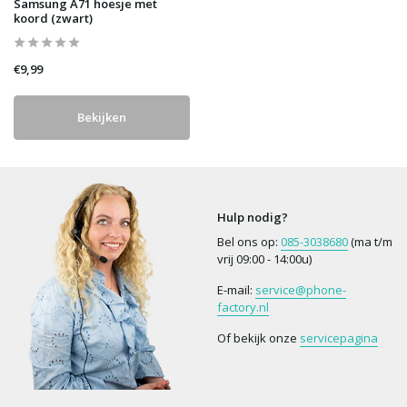
Samsung A71 hoesje met
koord (zwart)
€9,99
Bekijken
Hulp nodig?
Bel ons op:
085-3038680
(ma t/m
vrij 09:00 - 14:00u)
E-mail:
service@phone-
factory.nl
Of bekijk onze
servicepagina