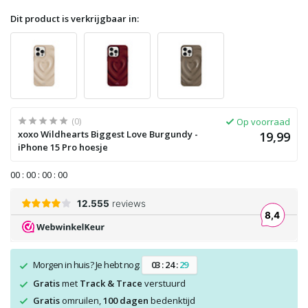
Dit product is verkrijgbaar in:
(0)
Op voorraad
xoxo Wildhearts Biggest Love Burgundy -
19,99
iPhone 15 Pro hoesje
0
0
:
0
0
:
0
0
:
0
0
Morgen in huis? Je hebt nog:
0
3
:
2
4
:
2
9
Gratis
met
Track & Trace
verstuurd
Gratis
omruilen,
100 dagen
bedenktijd