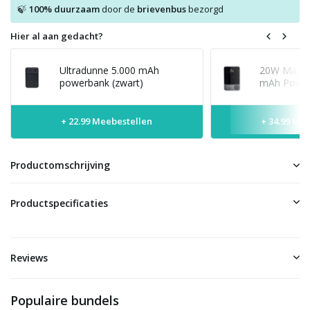
100% duurzaam
door de
brievenbus
bezorgd
🍃
Hier al aan gedacht?
Ultradunne 5.000 mAh
20W MagSaf
powerbank (zwart)
mAh Power
+ 22.99 Meebestellen
+ 34.99 Me
Productomschrijving
Productspecificaties
Reviews
Populaire bundels