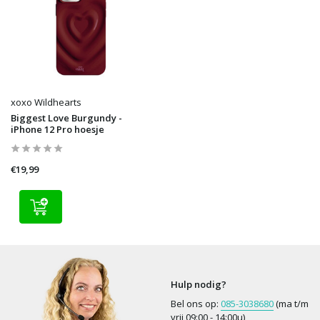
xoxo Wildhearts
Biggest Love Burgundy -
iPhone 12 Pro hoesje
€19,99
Hulp nodig?
Bel ons op:
085-3038680
(ma t/m
vrij 09:00 - 14:00u)