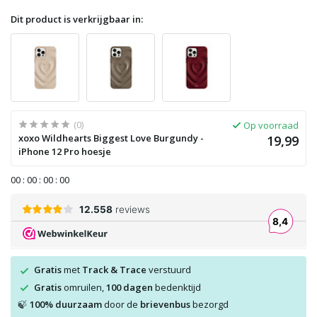
Dit product is verkrijgbaar in:
(0)
Op voorraad
xoxo Wildhearts Biggest Love Burgundy -
19,99
iPhone 12 Pro hoesje
0
0
:
0
0
:
0
0
:
0
0
Gratis
met
Track & Trace
verstuurd
Gratis
omruilen,
100 dagen
bedenktijd
100% duurzaam
door de
brievenbus
bezorgd
🍃