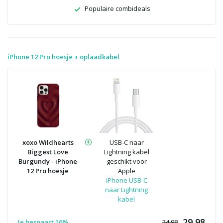
Populaire combideals
iPhone 12 Pro hoesje + oplaadkabel
xoxo Wildhearts
USB-C naar
Biggest Love
Lightning kabel
Burgundy - iPhone
geschikt voor
12 Pro hoesje
Apple
iPhone USB-C
naar Lightning
kabel
29,98
Je bespaart 16%
34.98