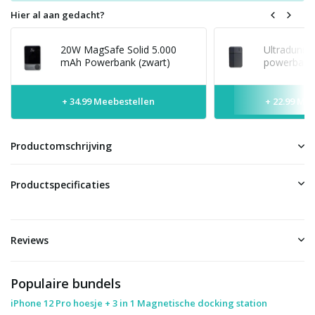
Hier al aan gedacht?
20W MagSafe Solid 5.000
Ultradunne
mAh Powerbank (zwart)
powerbank 
+ 34.99 Meebestellen
+ 22.99 Me
Productomschrijving
Productspecificaties
Reviews
Populaire bundels
iPhone 12 Pro hoesje + 3 in 1 Magnetische docking station