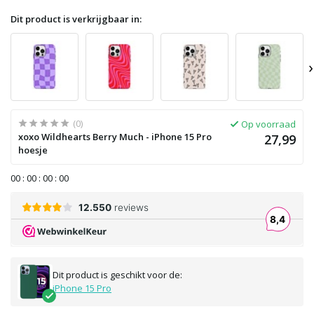
Dit product is verkrijgbaar in:
›
(0)
Op voorraad
xoxo Wildhearts Berry Much - iPhone 15 Pro
27,99
hoesje
0
0
:
0
0
:
0
0
:
0
0
Dit product is geschikt voor de:
iPhone 15 Pro