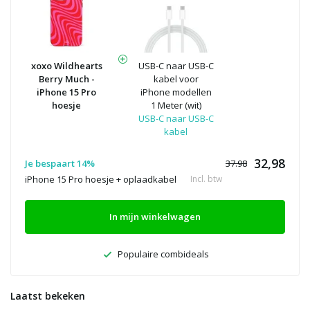
xoxo Wildhearts
USB-C naar USB-C
Berry Much -
kabel voor
iPhone 15 Pro
iPhone modellen
hoesje
1 Meter (wit)
USB-C naar USB-C
kabel
32,98
Je bespaart 14%
37.98
iPhone 15 Pro hoesje + oplaadkabel
Incl. btw
In mijn winkelwagen
Populaire combideals
Laatst bekeken