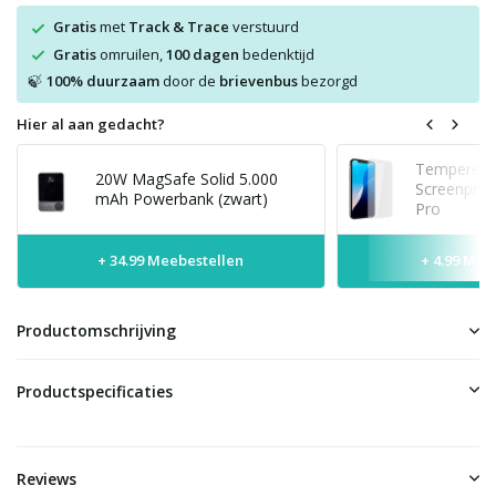
Gratis
met
Track & Trace
verstuurd
Gratis
omruilen,
100 dagen
bedenktijd
100% duurzaam
door de
brievenbus
bezorgd
🍃
Hier al aan gedacht?
Tempered 
20W MagSafe Solid 5.000
Screenprot
mAh Powerbank (zwart)
Pro
+ 34.99 Meebestellen
+ 4.99 Mee
Productomschrijving
Productspecificaties
Reviews