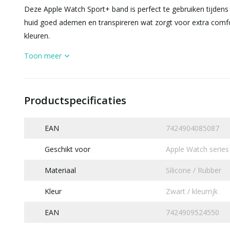
Deze Apple Watch Sport+ band is perfect te gebruiken tijdens
huid goed ademen en transpireren wat zorgt voor extra comfo
kleuren.
Toon meer
Productspecificaties
EAN
7424904085087
Geschikt voor
Apple Watch series
Materiaal
Silicone / Rubber
Kleur
Zwart / kleurrijk
EAN
7424909524550