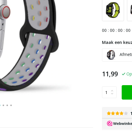
0
0
:
0
0
:
0
0
:
0
0
Maak een keuz
Afmeti
11,99
Op