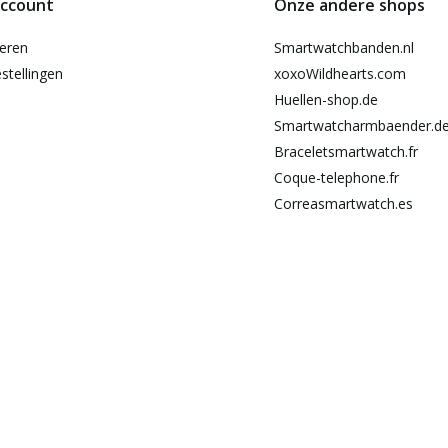
account
Onze andere shops
reren
Smartwatchbanden.nl
stellingen
xoxoWildhearts.com
Huellen-shop.de
Smartwatcharmbaender.d
Braceletsmartwatch.fr
Coque-telephone.fr
Correasmartwatch.es