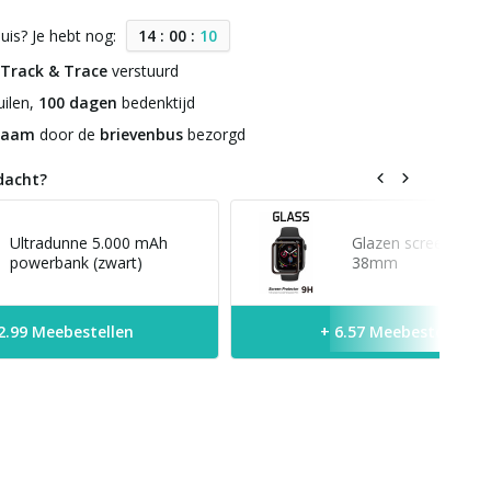
uis? Je hebt nog:
1
4
:
0
0
:
0
9
Track & Trace
verstuurd
ilen,
100 dagen
bedenktijd
zaam
door de
brievenbus
bezorgd
dacht?
Ultradunne 5.000 mAh
Glazen screen prote
powerbank (zwart)
38mm
2.99 Meebestellen
+ 6.57 Meebestellen