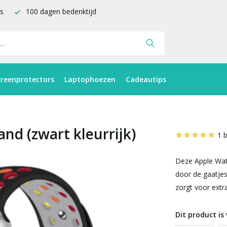
is
100 dagen bedenktijd
creenprotectors
Laptophoezen
Cadeautips
and (zwart kleurrijk)
1 
Deze Apple Watc
door de gaatjes
zorgt voor extr
Dit product is 