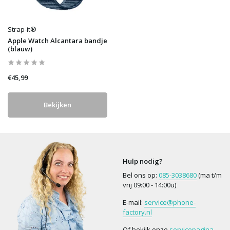
Strap-it®
Apple Watch Alcantara bandje
(blauw)
€45,99
Bekijken
Hulp nodig?
Bel ons op:
085-3038680
(ma t/m
vrij 09:00 - 14:00u)
E-mail:
service@phone-
factory.nl
Of bekijk onze
servicepagina