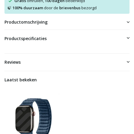
Gratis
omruilen,
100 dagen
bedenktijd
100% duurzaam
door de
brievenbus
bezorgd
🍃
Productomschrijving
Productspecificaties
Reviews
Laatst bekeken