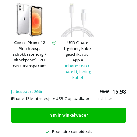
Ceezs iPhone 12
USB-C naar
Mini hoesje
Lightning kabel
schokbestendig /
geschikt voor
shockproof TPU
Apple
case transparant
iPhone USB-C
naar Lightning
kabel
15,98
Je bespaart 26%
20.98
iPhone 12 Mini hoesje + USB-C oplaadkabel
Incl. btw
In mijn winkelwagen
Populaire combideals