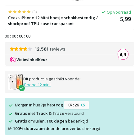
(3)
Op voorraad
Ceezs iPhone 12 Mini hoesje schokbestendig /
5,99
shockproof TPU case transparant
0
0
:
0
0
:
0
0
:
0
0
Dit product is geschikt voor de:
iPhone 12 mini
Morgen in huis? Je hebt nog:
0
7
:
2
6
:
0
4
Gratis
met
Track & Trace
verstuurd
Gratis
omruilen,
100 dagen
bedenktijd
100% duurzaam
door de
brievenbus
bezorgd
🍃