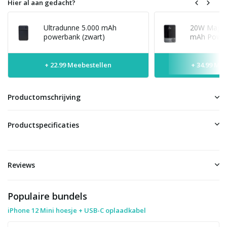
Hier al aan gedacht?
Ultradunne 5.000 mAh
20W MagSaf
powerbank (zwart)
mAh Power
+ 22.99 Meebestellen
+ 34.99 Me
Productomschrijving
Productspecificaties
Reviews
Populaire bundels
iPhone 12 Mini hoesje + USB-C oplaadkabel