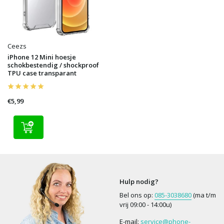
Ceezs
iPhone 12 Mini hoesje
schokbestendig / shockproof
TPU case transparant
€5,99
Hulp nodig?
Bel ons op:
085-3038680
(ma t/m
vrij 09:00 - 14:00u)
E-mail:
service@phone-