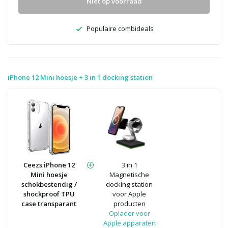
Niet op voorraad
Populaire combideals
iPhone 12 Mini hoesje + 3 in 1 docking station
Ceezs iPhone 12
3 in 1
Mini hoesje
Magnetische
schokbestendig /
docking station
shockproof TPU
voor Apple
case transparant
producten
Oplader voor
Apple apparaten