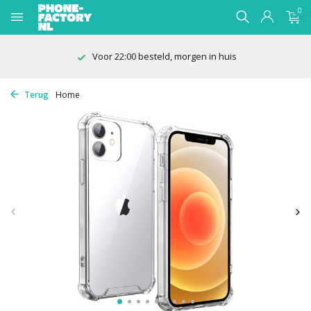
0
100 dagen bedenktijd
Terug
Home