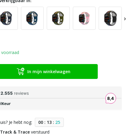
verkrijgbaar in:
›
 voorraad
In mijn winkelwagen
uis? Je hebt nog:
0
0
:
1
3
:
2
5
Track & Trace
verstuurd