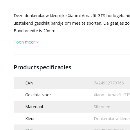
Deze donkerblauw kleurrijke Xiaomi Amazfit GTS horlogeband 
uitstekend geschikt bandje om mee te sporten. De gaatjes zor
Bandbreedte is 20mm.
Toon meer
Productspecificaties
EAN
7424902779766
Geschikt voor
Xiaomi Amazfit GT
Materiaal
Siliconen
Kleur
Donkerblauw kleurr