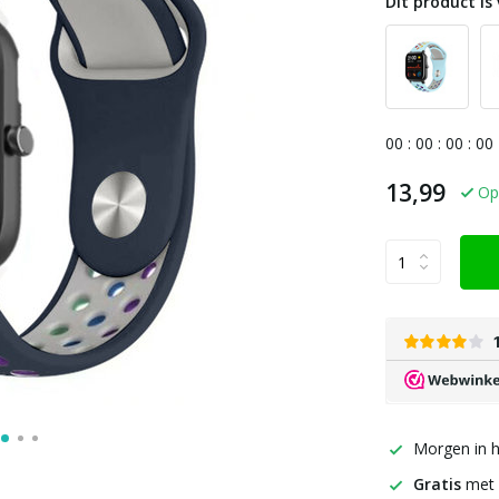
Dit product is 
0
0
:
0
0
:
0
0
:
0
0
13,99
Op
Morgen in h
Gratis
met