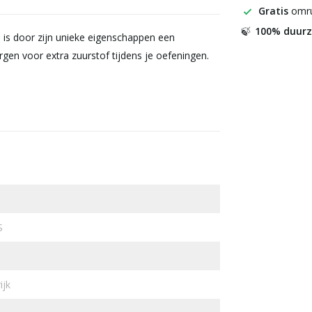
Gratis
omru
100% duur
🍃
is door zijn unieke eigenschappen een
gen voor extra zuurstof tijdens je oefeningen.
S
ijk