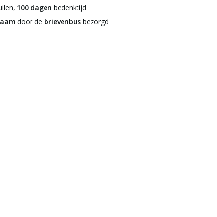
ilen,
100 dagen
bedenktijd
zaam
door de
brievenbus
bezorgd