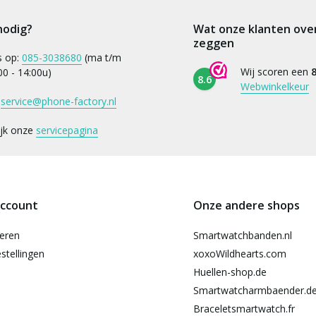
nodig?
Wat onze klanten ove
zeggen
s op:
085-3038680
(ma t/m
Wij scoren een
8
:00 - 14:00u)
8.6
Webwinkelkeur
:
service@phone-factory.nl
ijk onze
servicepagina
account
Onze andere shops
reren
Smartwatchbanden.nl
stellingen
xoxoWildhearts.com
Huellen-shop.de
Smartwatcharmbaender.d
Braceletsmartwatch.fr