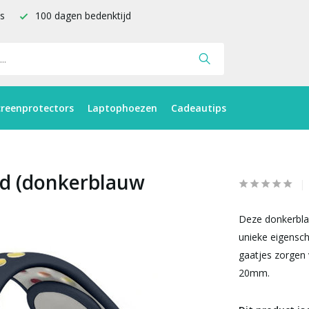
is
100 dagen bedenktijd
creenprotectors
Laptophoezen
Cadeautips
nd (donkerblauw
Deze donkerblau
unieke eigensc
gaatjes zorgen 
20mm.