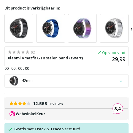
Dit product is verkrijgbaar in:
›
(0)
Op voorraad
Xiaomi Amazfit GTR stalen band (zwart)
29,99
0
0
:
0
0
:
0
0
:
0
0
42mm
Gratis
met
Track & Trace
verstuurd