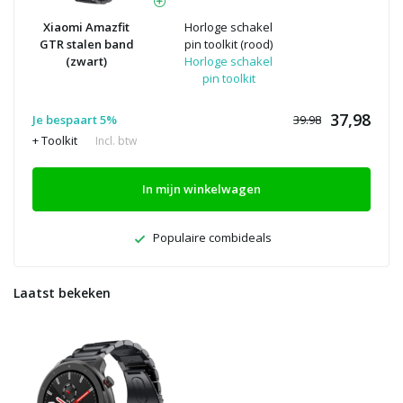
Xiaomi Amazfit
Horloge schakel
GTR stalen band
pin toolkit (rood)
(zwart)
Horloge schakel
pin toolkit
37,98
Je bespaart 5%
39.98
+ Toolkit
Incl. btw
In mijn winkelwagen
Populaire combideals
Laatst bekeken