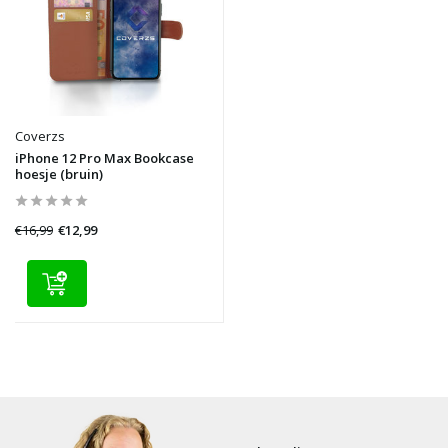
Coverzs
iPhone 12 Pro Max Bookcase
hoesje (bruin)
€16,99
€12,99